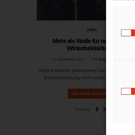
LEBEN
Mehr als Wolle für nachhaltige
Winterbekleidung?
11. NOVEMBER 2020
VON
ELISABETH DEMETER
Welche anderen alternativen Naturmaterialien wi
Winterbekleidung noch nutzen können und w
BEITRAG ANSEHEN
TEILEN