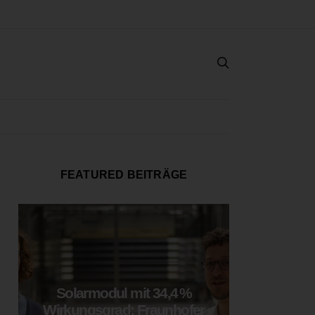
FEATURED BEITRÄGE
Solarmodul mit 34,4 %
LOOP
Wirkungsgrad: Fraunhofer
München