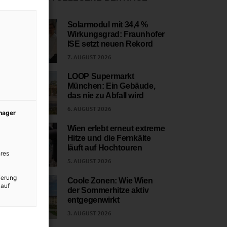
Solarmodul mit 34,4 %
Wirkungsgrad: Fraunhofer
1
ISE setzt neuen Rekord
7. AUGUST 2026
LOOP Supermarkt
München: Ein Gebäude,
2
das nie zu Abfall wird
6. AUGUST 2026
anager
Wien erlebt erneut extreme
Hitze und die Fernkälte
3
läuft auf Hochtouren
res
5. AUGUST 2026
ierung
Coole Zonen: Wie Wien
 auf
der Sommerhitze aktiv
4
entgegenwirkt
3. AUGUST 2026