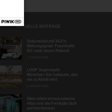
AKTUELLE BEITRÄGE
Solarmodul mit 34,4 %
Wirkungsgrad: Fraunhofer
ISE setzt neuen Rekord
7. AUGUST 2026
LOOP Supermarkt
München: Ein Gebäude, das
nie zu Abfall wird
6. AUGUST 2026
Wien erlebt erneut extreme
Hitze und die Fernkälte läuft
auf Hochtouren