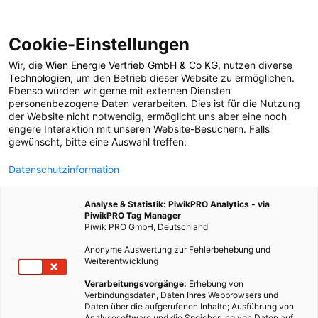
Cookie-Einstellungen
Wir, die
Wien Energie Vertrieb GmbH & Co KG
, nutzen diverse
POSTS BY TAG
Technologien
, um den Betrieb dieser Website zu ermöglichen.
Ebenso würden wir gerne mit externen Diensten
Beschattungssysteme
personenbezogene Daten verarbeiten. Dies ist für die Nutzung
der Website nicht notwendig, ermöglicht uns aber eine noch
engere Interaktion mit unseren Website-Besuchern. Falls
gewünscht, bitte eine Auswahl treffen:
2 BEITRÄGE
Datenschutzinformation
Analyse & Statistik: PiwikPRO Analytics - via
PiwikPRO Tag Manager
Piwik PRO GmbH, Deutschland
Anonyme Auswertung zur Fehlerbehebung und
Weiterentwicklung
Verarbeitungsvorgänge:
Erhebung von
Verbindungsdaten, Daten Ihres Webbrowsers und
Daten über die aufgerufenen Inhalte; Ausführung von
Analysesoftware und die Speicherung von Daten auf