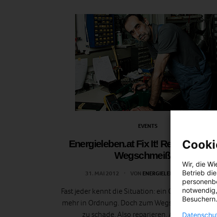
EVENTS
Cooki
Energieleben.at Fix It! Reparieren st
Wegschmeißen
Wir, die
Wi
Betrieb di
31. MAI 2012
VON
ENERGIELEBEN REDAKTION
personenbe
notwendig,
Fast jeder kennt die Situation: ein Gegenstand ist
Besuchern.
mehr in Ordnung. Doch zum Wegschmeißen ist er
zu schade. Also reparieren. Aber wie? Das
Datenschut