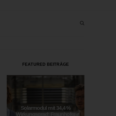
FEATURED BEITRÄGE
Solarmodul mit 34,4 %
LOOP
Wirkungsgrad: Fraunhofer
München