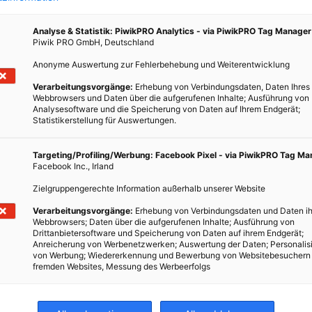
 2012
oder beschädigtes Gerät oder Kleidungsstück zum
die
Enerieleben Fix It! Zelt zu bringen, um es kostenlos
Analyse & Statistik: PiwikPRO Analytics - via PiwikPRO Tag Manager
Piwik PRO GmbH, Deutschland
au!
reparieren zu lassen.
Anonyme Auswertung zur Fehlerbehebung und Weiterentwicklung
BEITRAG ANSEHEN
Verarbeitungsvorgänge:
Erhebung von Verbindungsdaten, Daten Ihres
Webbrowsers und Daten über die aufgerufenen Inhalte; Ausführung von
Analysesoftware und die Speicherung von Daten auf Ihrem Endgerät;
TEILEN
Statistikerstellung für Auswertungen.
Targeting/Profiling/Werbung: Facebook Pixel - via PiwikPRO Tag M
Facebook Inc., Irland
Zielgruppengerechte Information außerhalb unserer Website
Verarbeitungsvorgänge:
Erhebung von Verbindungsdaten und Daten ih
Webbrowsers; Daten über die aufgerufenen Inhalte; Ausführung von
Drittanbietersoftware und Speicherung von Daten auf ihrem Endgerät;
Anreicherung von Werbenetzwerken; Auswertung der Daten; Personalis
von Werbung; Wiedererkennung und Bewerbung von Websitebesuchern
fremden Websites, Messung des Werbeerfolgs