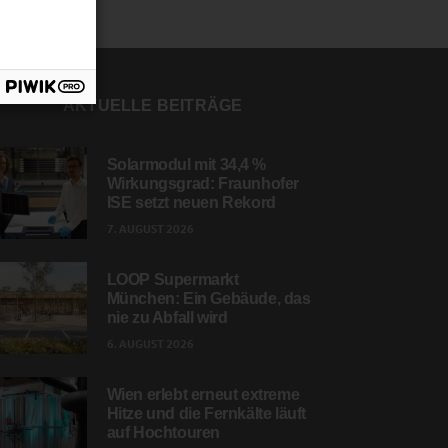
AKTUELLE BEITRÄGE
Solarmodul mit 34,4 %
Wirkungsgrad: Fraunhofer
ISE setzt neuen Rekord
7. AUGUST 2026
LOOP Supermarkt
München: Ein Gebäude, das
nie zu Abfall wird
6. AUGUST 2026
Wien erlebt erneut extreme
Hitze und die Fernkälte läuft
auf Hochtouren