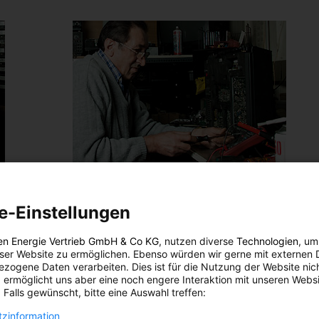
EVENTS
e-Einstellungen
att
Das Energieleben.at Fix It! Team
25. MAI 2012
VON
ENERGIELEBEN REDAKTION
en Energie Vertrieb GmbH & Co KG
, nutzen diverse
Technologien
, um
eser Website zu ermöglichen. Ebenso würden wir gerne mit externen 
An vier Terminen im Juni macht im Rahmen des „Wir
zogene Daten verarbeiten. Dies ist für die Nutzung der Website nic
 ermöglicht uns aber eine noch engere Interaktion mit unseren Websi
 nicht
sind Wien.Festival der Bezirke“ auch das Energieleben
 Falls gewünscht, bitte eine Auswahl treffen:
 viel
Fix It! Team in den Bezirken Station. Dann ist jeder
Wiener und jede Wienerin eingeladen, ein kaputtes
zinformation