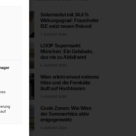
Solarmodul mit 34,4 %
Wirkungsgrad: Fraunhofer
1
ISE setzt neuen Rekord
7. AUGUST 2026
LOOP Supermarkt
München: Ein Gebäude,
2
das nie zu Abfall wird
6. AUGUST 2026
anager
Wien erlebt erneut extreme
Hitze und die Fernkälte
3
läuft auf Hochtouren
res
5. AUGUST 2026
ierung
Coole Zonen: Wie Wien
 auf
der Sommerhitze aktiv
4
entgegenwirkt
3. AUGUST 2026