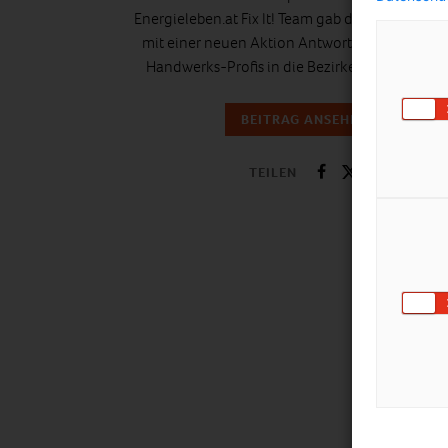
Energieleben.at Fix It! Team gab darauf im Juni
mit einer neuen Aktion Antwort: Wir brachten 
Handwerks-Profis in die Bezirke!
Zur Rücksch
BEITRAG ANSEHEN
TEILEN