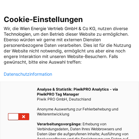
Cookie-Einstellungen
Wir, die
Wien Energie Vertrieb GmbH & Co KG
, nutzen diverse
EVENTS
Technologien
, um den Betrieb dieser Website zu ermöglichen.
Ebenso würden wir gerne mit externen Diensten
Das war Energieleben
personenbezogene Daten verarbeiten. Dies ist für die Nutzung
der Website nicht notwendig, ermöglicht uns aber eine noch
engere Interaktion mit unseren Website-Besuchern. Falls
Fix It!
gewünscht, bitte eine Auswahl treffen:
Datenschutzinformation
25. JUNI 2012
3 MINUTEN LESEZEIT
Analyse & Statistik: PiwikPRO Analytics - via
PiwikPRO Tag Manager
Piwik PRO GmbH, Deutschland
Anonyme Auswertung zur Fehlerbehebung und
Weiterentwicklung
Verarbeitungsvorgänge:
Erhebung von
Verbindungsdaten, Daten Ihres Webbrowsers und
Daten über die aufgerufenen Inhalte; Ausführung von
Analysesoftware und die Speicherung von Daten auf