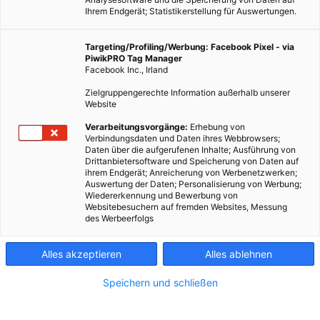
Ihrem Endgerät; Statistikerstellung für Auswertungen.
Targeting/Profiling/Werbung: Facebook Pixel - via
PiwikPRO Tag Manager
Facebook Inc., Irland
Vier Mal im Juni waren die Handwerksprofis des
Zielgruppengerechte Information außerhalb unserer
Energieleben.at Fix It! Teams in den Wiener
Website
Gemeindebezirken unterwegs. An jedem Termin haben sie
Verarbeitungsvorgänge:
Erhebung von
Dutzende Fahrräder und Roller, Laptops, Drucker, Bügeleisen,
Verbindungsdaten und Daten ihres Webbrowsers;
Daten über die aufgerufenen Inhalte; Ausführung von
Mixer, Radios und Fernseher, Kleider, Hosen und Jacken
Drittanbietersoftware und Speicherung von Daten auf
repariert, geflickt, geprüft und gerichtet.
ihrem Endgerät; Anreicherung von Werbenetzwerken;
Auswertung der Daten; Personalisierung von Werbung;
Wiedererkennung und Bewerbung von
Websitebesuchern auf fremden Websites, Messung
Dieser Artikel wurde am 25. Juni 2012 veröffentlicht
des Werbeerfolgs
und ist möglicherweise nicht mehr aktuell!
Alles akzeptieren
Alles ablehnen
Im Rahmen des „Wir sind Wien.Festival der Bezirke“ hat
Energieleben.at im Juni 2012 vier Mal auf öffentlichen Plätzen
Speichern und schließen
das Fix It! Zelt aufgestellt und kostenlos Reparaturen
angeboten. Am 8. Juni war Auftaktveranstaltung am Jodok-