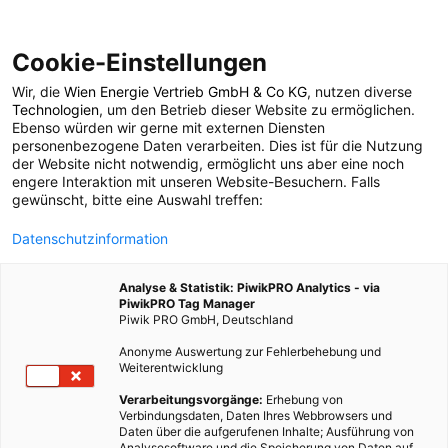
Cookie-Einstellungen
Wir, die
Wien Energie Vertrieb GmbH & Co KG
, nutzen diverse
POSTS BY TAG
Technologien
, um den Betrieb dieser Website zu ermöglichen.
Ebenso würden wir gerne mit externen Diensten
Abfallvermeidung
personenbezogene Daten verarbeiten. Dies ist für die Nutzung
der Website nicht notwendig, ermöglicht uns aber eine noch
engere Interaktion mit unseren Website-Besuchern. Falls
gewünscht, bitte eine Auswahl treffen:
16 BEITRÄGE
Datenschutzinformation
Analyse & Statistik: PiwikPRO Analytics - via
PiwikPRO Tag Manager
Piwik PRO GmbH, Deutschland
Anonyme Auswertung zur Fehlerbehebung und
Weiterentwicklung
Verarbeitungsvorgänge:
Erhebung von
Verbindungsdaten, Daten Ihres Webbrowsers und
Daten über die aufgerufenen Inhalte; Ausführung von
Analysesoftware und die Speicherung von Daten auf