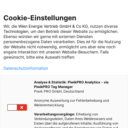
Cookie-Einstellungen
Wir, die
Wien Energie Vertrieb GmbH & Co KG
, nutzen diverse
LEBEN
Technologien
, um den Betrieb dieser Website zu ermöglichen.
Ebenso würden wir gerne mit externen Diensten
Weihnachten und der
personenbezogene Daten verarbeiten. Dies ist für die Nutzung
der Website nicht notwendig, ermöglicht uns aber eine noch
engere Interaktion mit unseren Website-Besuchern. Falls
Müll
gewünscht, bitte eine Auswahl treffen:
Datenschutzinformation
4. DEZEMBER 2015
3 MINUTEN LESEZEIT
Analyse & Statistik: PiwikPRO Analytics - via
PiwikPRO Tag Manager
Piwik PRO GmbH, Deutschland
Anonyme Auswertung zur Fehlerbehebung und
Weiterentwicklung
Verarbeitungsvorgänge:
Erhebung von
Verbindungsdaten, Daten Ihres Webbrowsers und
Daten über die aufgerufenen Inhalte; Ausführung von
Analysesoftware und die Speicherung von Daten auf