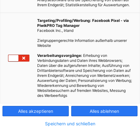
Ihrem Endgerät; Statistikerstellung für Auswertungen.
Targeting/Profiling/Werbung: Facebook Pixel - via
PiwikPRO Tag Manager
Facebook Inc., Irland
Zielgruppengerechte Information außerhalb unserer
Website
Jedes Jahr aufs Neue stellt Weihnachten eine ökologische
Verarbeitungsvorgänge:
Erhebung von
Verbindungsdaten und Daten ihres Webbrowsers;
Herausforderung dar.
Daten über die aufgerufenen Inhalte; Ausführung von
Drittanbietersoftware und Speicherung von Daten auf
ihrem Endgerät; Anreicherung von Werbenetzwerken;
Dieser Artikel wurde am 4. Dezember 2015 veröffentlicht
Auswertung der Daten; Personalisierung von Werbung;
und ist möglicherweise nicht mehr aktuell!
Wiedererkennung und Bewerbung von
Websitebesuchern auf fremden Websites, Messung
des Werbeerfolgs
Geschenke, Weihnachtsessen, Weihnachtsbaum und -deko
sollen rechtzeitig organisiert werden, was im Stress oft zulasten
Alles akzeptieren
Alles ablehnen
der Umwelt geht.
Dabei ist es wichtig, das Fest nicht nur für sich selbst
Speichern und schließen
ansprechend zu gestalten, sondern auch der Umwelt etwas
Gutes zu tun. Mülltrennen steht dabei am Ende einer langen