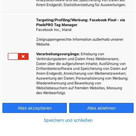
Ihrem Endgerät; Statistikerstellung für Auswertungen.
Targeting/Profiling/Werbung: Facebook Pixel - via
PiwikPRO Tag Manager
Facebook Inc., Irland
Zielgruppengerechte Information außerhalb unserer
Website
Oder wie man ohne großen Aufwand den Mistkübel nicht
Verarbeitungsvorgänge:
Erhebung von
Verbindungsdaten und Daten ihres Webbrowsers;
mehr täglich ausleeren gehen muss.
Daten über die aufgerufenen Inhalte; Ausführung von
Drittanbietersoftware und Speicherung von Daten auf
ihrem Endgerät; Anreicherung von Werbenetzwerken;
Dieser Artikel wurde am 10. September 2018
Auswertung der Daten; Personalisierung von Werbung;
veröffentlicht
Wiedererkennung und Bewerbung von
und ist möglicherweise nicht mehr aktuell!
Websitebesuchern auf fremden Websites, Messung
des Werbeerfolgs
Essen und kochen sind sicher zwei der schönsten
Beschäftigungen des täglichen Lebens. Eine der
Alles akzeptieren
Alles ablehnen
unbeliebtesten Aufgaben ist es dafür den Mistkübel
Speichern und schließen
auszuleeren. Aus vermeintlich unerklärlichen Gründen ist
dieser Eimer in der Küche immer voll. Wer sich nun genauer mit
dem Inhalt des Mistsackerls beschäftigt, findet schnell heraus,