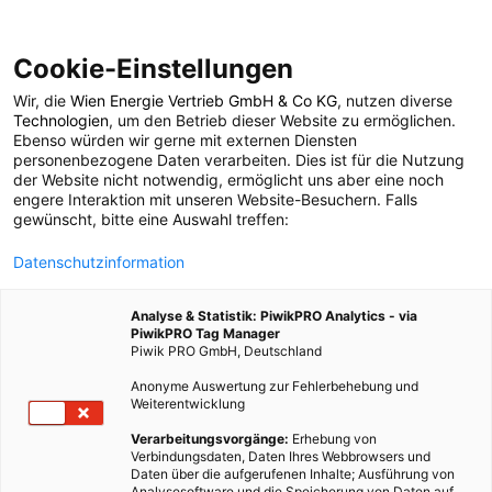
Cookie-Einstellungen
Wir, die
Wien Energie Vertrieb GmbH & Co KG
, nutzen diverse
LEBEN
Technologien
, um den Betrieb dieser Website zu ermöglichen.
Ebenso würden wir gerne mit externen Diensten
Zero Waste in der
personenbezogene Daten verarbeiten. Dies ist für die Nutzung
der Website nicht notwendig, ermöglicht uns aber eine noch
engere Interaktion mit unseren Website-Besuchern. Falls
eigenen Küche
gewünscht, bitte eine Auswahl treffen:
Datenschutzinformation
10. SEPTEMBER 2018
4 MINUTEN LESEZEIT
Analyse & Statistik: PiwikPRO Analytics - via
PiwikPRO Tag Manager
Piwik PRO GmbH, Deutschland
Anonyme Auswertung zur Fehlerbehebung und
Weiterentwicklung
Verarbeitungsvorgänge:
Erhebung von
Verbindungsdaten, Daten Ihres Webbrowsers und
Daten über die aufgerufenen Inhalte; Ausführung von
Analysesoftware und die Speicherung von Daten auf