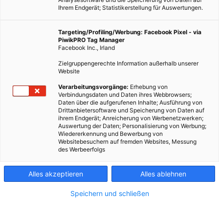
Ihrem Endgerät; Statistikerstellung für Auswertungen.
Targeting/Profiling/Werbung: Facebook Pixel - via
PiwikPRO Tag Manager
Facebook Inc., Irland
Zielgruppengerechte Information außerhalb unserer
Website
EVENTS
Verarbeitungsvorgänge:
Erhebung von
Verbindungsdaten und Daten ihres Webbrowsers;
Kostenlose Fahrradreparatur beim Fix It!
Daten über die aufgerufenen Inhalte; Ausführung von
Drittanbietersoftware und Speicherung von Daten auf
7. APRIL 2015
VON
ENERGIELEBEN REDAKTION
ihrem Endgerät; Anreicherung von Werbenetzwerken;
Auswertung der Daten; Personalisierung von Werbung;
Weil Reparieren besser ist als Wegwerfen.
Wiedererkennung und Bewerbung von
Websitebesuchern auf fremden Websites, Messung
des Werbeerfolgs
BEITRAG ANSEHEN
Alles akzeptieren
Alles ablehnen
TEILEN
Speichern und schließen