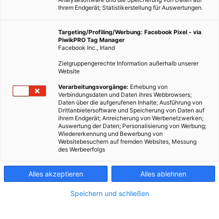
Ihrem Endgerät; Statistikerstellung für Auswertungen.
Targeting/Profiling/Werbung: Facebook Pixel - via
PiwikPRO Tag Manager
Facebook Inc., Irland
Zielgruppengerechte Information außerhalb unserer
Website
ERNÄHRUNG
Verarbeitungsvorgänge:
Erhebung von
Verbindungsdaten und Daten ihres Webbrowsers;
Big Food am Abstellgleis?
Daten über die aufgerufenen Inhalte; Ausführung von
Drittanbietersoftware und Speicherung von Daten auf
16. FEBRUAR 2016
VON
MARTIN SKOPAL
ihrem Endgerät; Anreicherung von Werbenetzwerken;
Auswertung der Daten; Personalisierung von Werbung;
In den USA werden Fertignahrung, Limonaden und Co. immer
Wiedererkennung und Bewerbung von
unbeliebter.
Websitebesuchern auf fremden Websites, Messung
des Werbeerfolgs
BEITRAG ANSEHEN
Alles akzeptieren
Alles ablehnen
TEILEN
Speichern und schließen