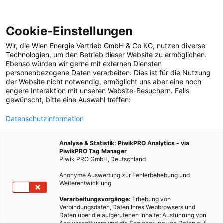
Cookie-Einstellungen
Wir, die
Wien Energie Vertrieb GmbH & Co KG
, nutzen diverse
POSTS BY TAG
Technologien
, um den Betrieb dieser Website zu ermöglichen.
Ebenso würden wir gerne mit externen Diensten
Big Food
personenbezogene Daten verarbeiten. Dies ist für die Nutzung
der Website nicht notwendig, ermöglicht uns aber eine noch
engere Interaktion mit unseren Website-Besuchern. Falls
gewünscht, bitte eine Auswahl treffen:
1 BEITRAG
Datenschutzinformation
Analyse & Statistik: PiwikPRO Analytics - via
PiwikPRO Tag Manager
Piwik PRO GmbH, Deutschland
Anonyme Auswertung zur Fehlerbehebung und
Weiterentwicklung
Verarbeitungsvorgänge:
Erhebung von
Verbindungsdaten, Daten Ihres Webbrowsers und
Daten über die aufgerufenen Inhalte; Ausführung von
Analysesoftware und die Speicherung von Daten auf