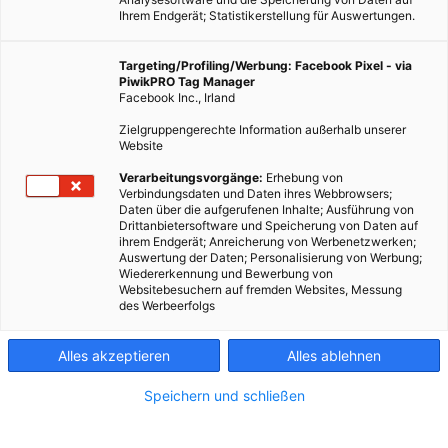
Ihrem Endgerät; Statistikerstellung für Auswertungen.
Targeting/Profiling/Werbung: Facebook Pixel - via
PiwikPRO Tag Manager
Facebook Inc., Irland
Zielgruppengerechte Information außerhalb unserer
Website
Verarbeitungsvorgänge:
Erhebung von
Verbindungsdaten und Daten ihres Webbrowsers;
MOBILITÄT
Daten über die aufgerufenen Inhalte; Ausführung von
Drittanbietersoftware und Speicherung von Daten auf
Norwegen will Kurzstreckenflüge elektrifizieren
ihrem Endgerät; Anreicherung von Werbenetzwerken;
Auswertung der Daten; Personalisierung von Werbung;
19. APRIL 2018
VON
ENERGIELEBEN REDAKTION
Wiedererkennung und Bewerbung von
Websitebesuchern auf fremden Websites, Messung
Bis 2040 soll die Maßnahme umgesetzt sein.
des Werbeerfolgs
Alles akzeptieren
Alles ablehnen
BEITRAG ANSEHEN
Speichern und schließen
TEILEN