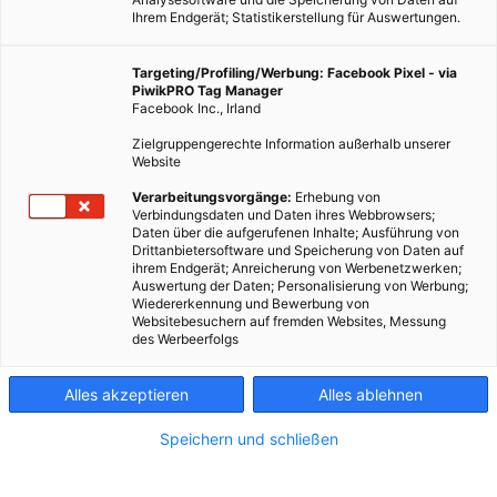
Ihrem Endgerät; Statistikerstellung für Auswertungen.
Targeting/Profiling/Werbung: Facebook Pixel - via
PiwikPRO Tag Manager
Facebook Inc., Irland
Zielgruppengerechte Information außerhalb unserer
Website
LEBEN
Verarbeitungsvorgänge:
Erhebung von
Verbindungsdaten und Daten ihres Webbrowsers;
Die Berge aufräumen: Das CleanXeisProject
Daten über die aufgerufenen Inhalte; Ausführung von
Drittanbietersoftware und Speicherung von Daten auf
11. SEPTEMBER 2013
VON
ENERGIELEBEN REDAKTION
ihrem Endgerät; Anreicherung von Werbenetzwerken;
Auswertung der Daten; Personalisierung von Werbung;
Wilfried Scharmüller und das CXP räumen auf im Gesäuse. Die
Wiedererkennung und Bewerbung von
Idee ist ebenso einfach wie universell einsetzbar: wer Müll in
Websitebesuchern auf fremden Websites, Messung
des Werbeerfolgs
der Natur findet, nimmt ihn mit und entsorgt ihn. Fotos der
Ausbeute im Netz sollen mehr Wanderer animieren,
Alles akzeptieren
Alles ablehnen
mitzumachen.
Speichern und schließen
BEITRAG ANSEHEN