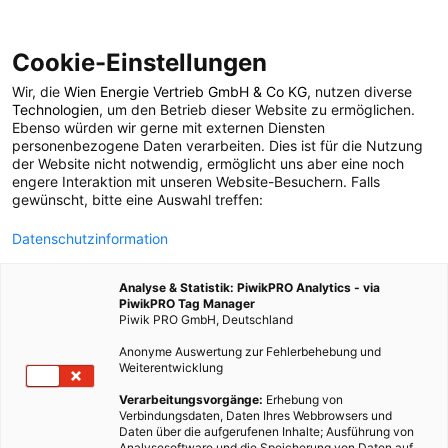
Cookie-Einstellungen
Wir, die
Wien Energie Vertrieb GmbH & Co KG
, nutzen diverse
POSTS BY TAG
Technologien
, um den Betrieb dieser Website zu ermöglichen.
Ebenso würden wir gerne mit externen Diensten
E-Ladestelle
personenbezogene Daten verarbeiten. Dies ist für die Nutzung
der Website nicht notwendig, ermöglicht uns aber eine noch
engere Interaktion mit unseren Website-Besuchern. Falls
gewünscht, bitte eine Auswahl treffen:
4 BEITRÄGE
Datenschutzinformation
Analyse & Statistik: PiwikPRO Analytics - via
PiwikPRO Tag Manager
Piwik PRO GmbH, Deutschland
Anonyme Auswertung zur Fehlerbehebung und
Weiterentwicklung
Verarbeitungsvorgänge:
Erhebung von
Verbindungsdaten, Daten Ihres Webbrowsers und
Daten über die aufgerufenen Inhalte; Ausführung von
Analysesoftware und die Speicherung von Daten auf