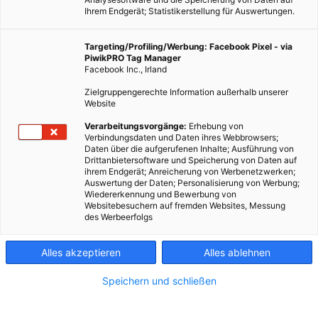
Ihrem Endgerät; Statistikerstellung für Auswertungen.
Targeting/Profiling/Werbung: Facebook Pixel - via
PiwikPRO Tag Manager
Facebook Inc., Irland
Zielgruppengerechte Information außerhalb unserer
Website
LEBEN
Verarbeitungsvorgänge:
Erhebung von
Verbindungsdaten und Daten ihres Webbrowsers;
Egoismus – gut oder schlecht?
Daten über die aufgerufenen Inhalte; Ausführung von
Drittanbietersoftware und Speicherung von Daten auf
2. OKTOBER 2017
VON
ELISABETH DEMETER
ihrem Endgerät; Anreicherung von Werbenetzwerken;
Auswertung der Daten; Personalisierung von Werbung;
Was ist Egoismus eigentlich? Wann kann er nützlich sein, und
Wiedererkennung und Bewerbung von
Websitebesuchern auf fremden Websites, Messung
wann ist er auf dauer hinderlich?
des Werbeerfolgs
BEITRAG ANSEHEN
Alles akzeptieren
Alles ablehnen
Speichern und schließen
TEILEN