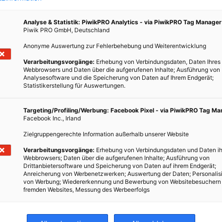
Gratis-Kinderbetreuung im Wien Energie-Haus in
Anspruch nehmen.…
Analyse & Statistik: PiwikPRO Analytics - via PiwikPRO Tag Manager
Piwik PRO GmbH, Deutschland
Anonyme Auswertung zur Fehlerbehebung und Weiterentwicklung
BEITRAG ANSEHEN
Verarbeitungsvorgänge:
Erhebung von Verbindungsdaten, Daten Ihres
Webbrowsers und Daten über die aufgerufenen Inhalte; Ausführung von
TEILEN
Analysesoftware und die Speicherung von Daten auf Ihrem Endgerät;
Statistikerstellung für Auswertungen.
Targeting/Profiling/Werbung: Facebook Pixel - via PiwikPRO Tag M
Facebook Inc., Irland
Zielgruppengerechte Information außerhalb unserer Website
Verarbeitungsvorgänge:
Erhebung von Verbindungsdaten und Daten ih
Webbrowsers; Daten über die aufgerufenen Inhalte; Ausführung von
Drittanbietersoftware und Speicherung von Daten auf ihrem Endgerät;
Anreicherung von Werbenetzwerken; Auswertung der Daten; Personalis
von Werbung; Wiedererkennung und Bewerbung von Websitebesuchern
fremden Websites, Messung des Werbeerfolgs