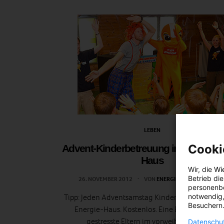
LEBEN
Cooki
Advent-Kinderbetreuung im Wien Ene
Haus
Wir, die
Wi
Betrieb di
26. NOVEMBER 2012
VON
ENERGIELEBEN REDAKTIO
personenbe
notwendig,
Tipp: Jeden Adventsamstag Kinderbetreuung im
Besuchern.
Energie-Haus. Kostenlos. Eine Erleichterung f
gestresste Eltern im vorweihnachtlichen
Datenschut