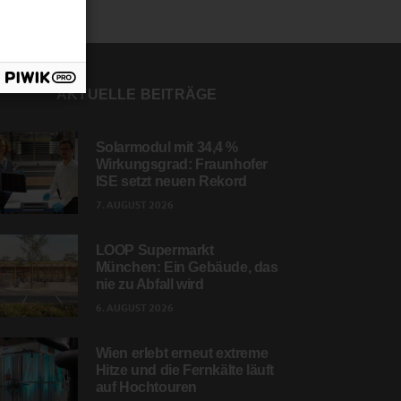
AKTUELLE BEITRÄGE
Solarmodul mit 34,4 %
Wirkungsgrad: Fraunhofer
ISE setzt neuen Rekord
7. AUGUST 2026
LOOP Supermarkt
München: Ein Gebäude, das
nie zu Abfall wird
6. AUGUST 2026
Wien erlebt erneut extreme
Hitze und die Fernkälte läuft
auf Hochtouren