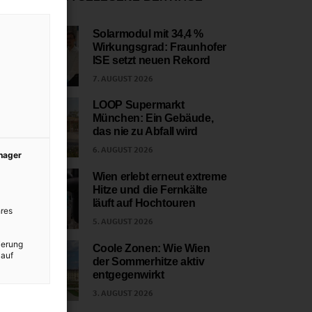
Solarmodul mit 34,4 %
Wirkungsgrad: Fraunhofer
1
ISE setzt neuen Rekord
7. AUGUST 2026
LOOP Supermarkt
München: Ein Gebäude,
2
das nie zu Abfall wird
6. AUGUST 2026
anager
Wien erlebt erneut extreme
Hitze und die Fernkälte
3
läuft auf Hochtouren
res
5. AUGUST 2026
ierung
Coole Zonen: Wie Wien
 auf
der Sommerhitze aktiv
4
entgegenwirkt
3. AUGUST 2026