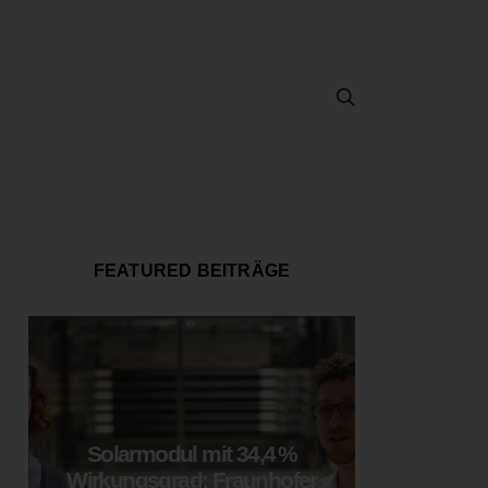
FEATURED BEITRÄGE
Solarmodul mit 34,4 %
LOOP
Wirkungsgrad: Fraunhofer
München