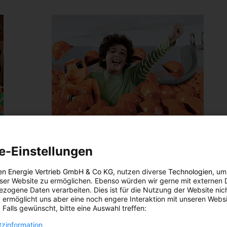
LEBEN
e-Einstellungen
rgie
Tipp: Kinderbetreuung beim
Adventeinkauf
en Energie Vertrieb GmbH & Co KG
, nutzen diverse
Technologien
, um
eser Website zu ermöglichen. Ebenso würden wir gerne mit externen 
N
2. DEZEMBER 2011
VON
ENERGIELEBEN REDAKTION
zogene Daten verarbeiten. Dies ist für die Nutzung der Website nic
 ermöglicht uns aber eine noch engere Interaktion mit unseren Websi
 Wien
Der Adventrummel bricht los, und wieder stellt sich die
 Falls gewünscht, bitte eine Auswahl treffen:
ür
Frage: wohin mit den lieben Kleinen? An den
Einkaufssamstagen im Advent können Eltern eine
zinformation