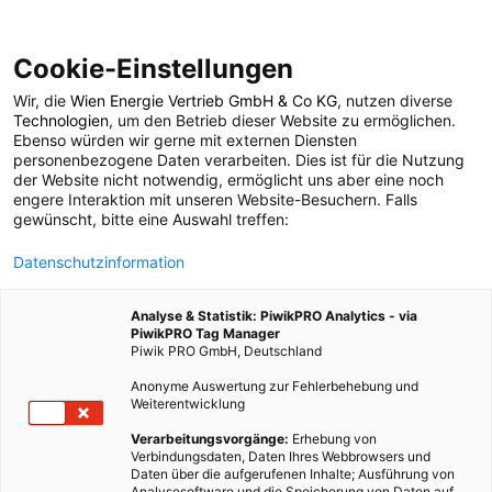
Cookie-Einstellungen
Wir, die
Wien Energie Vertrieb GmbH & Co KG
, nutzen diverse
POSTS BY TAG
Technologien
, um den Betrieb dieser Website zu ermöglichen.
Ebenso würden wir gerne mit externen Diensten
Energieökonomie
personenbezogene Daten verarbeiten. Dies ist für die Nutzung
der Website nicht notwendig, ermöglicht uns aber eine noch
engere Interaktion mit unseren Website-Besuchern. Falls
gewünscht, bitte eine Auswahl treffen:
1 BEITRAG
Datenschutzinformation
Analyse & Statistik: PiwikPRO Analytics - via
PiwikPRO Tag Manager
Piwik PRO GmbH, Deutschland
Anonyme Auswertung zur Fehlerbehebung und
Weiterentwicklung
Verarbeitungsvorgänge:
Erhebung von
Verbindungsdaten, Daten Ihres Webbrowsers und
Daten über die aufgerufenen Inhalte; Ausführung von
Analysesoftware und die Speicherung von Daten auf