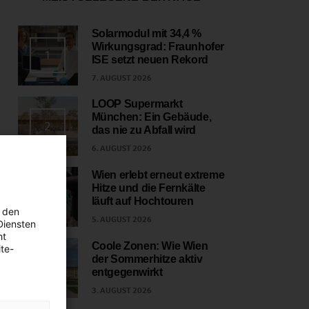
Solarmodul mit 34,4 %
Wirkungsgrad: Fraunhofer
1
ISE setzt neuen Rekord
7. AUGUST 2026
LOOP Supermarkt
München: Ein Gebäude,
2
das nie zu Abfall wird
6. AUGUST 2026
Wien erlebt erneut extreme
Hitze und die Fernkälte
3
läuft auf Hochtouren
 den
5. AUGUST 2026
Diensten
ht
Coole Zonen: Wie Wien
te-
der Sommerhitze aktiv
4
entgegenwirkt
3. AUGUST 2026