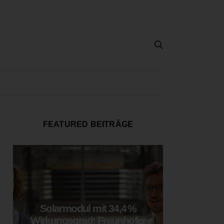
FEATURED BEITRÄGE
Solarmodul mit 34,4 %
LOOP
Wirkungsgrad: Fraunhofer
München