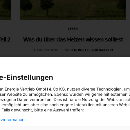
LEBEN
eil 2
Was du über das Heizen wissen solltest
3. AUGUST 2018
VON
ENERGIELEBEN REDAKTION
zur
Richtiges Heizen ohne zu hohe Dauerkosten –
umpe
einfacher als gedacht!
lagen-
e-Einstellungen
ge:
BEITRAG ANSEHEN
e
en Energie Vertrieb GmbH & Co KG
, nutzen diverse
Technologien
, um
eser Website zu ermöglichen. Ebenso würden wir gerne mit externen 
en?
TEILEN
zogene Daten verarbeiten. Dies ist für die Nutzung der Website nic
 ermöglicht uns aber eine noch engere Interaktion mit unseren Websi
 Falls gewünscht, bitte eine Auswahl treffen:
zinformation