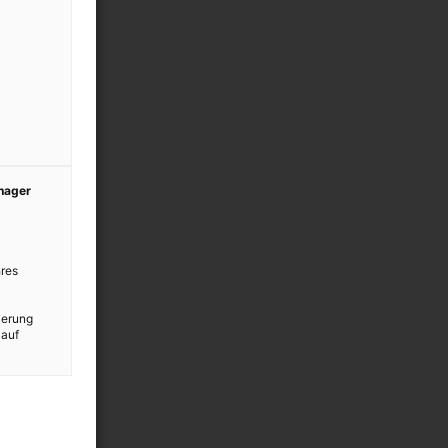
anager
res
ierung
 auf