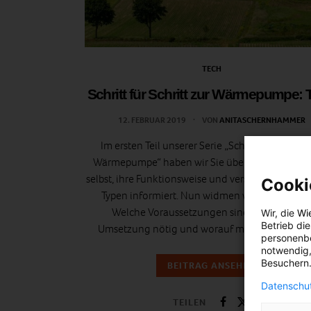
TECH
Schritt für Schritt zur Wärmepumpe: T
12. FEBRUAR 2019
VON
ANITASCHERNHAMMER
Im ersten Teil unserer Serie „Schritt für Schritt 
Wärmepumpe“ haben wir Sie über die Wärmep
selbst, ihre Funktionsweise und verschiedene An
Cooki
Typen informiert. Nun widmen wir uns der Fra
Welche Voraussetzungen sind für die ideal
Wir, die
Wi
Betrieb di
Umsetzung nötig und worauf müssen Sie acht
personenbe
notwendig,
Besuchern.
BEITRAG ANSEHEN
Datenschut
TEILEN