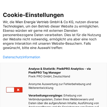
Cookie-Einstellungen
Wir, die
Wien Energie Vertrieb GmbH & Co KG
, nutzen diverse
POSTS BY TAG
Technologien
, um den Betrieb dieser Website zu ermöglichen.
Ebenso würden wir gerne mit externen Diensten
essbarer Garten
personenbezogene Daten verarbeiten. Dies ist für die Nutzung
der Website nicht notwendig, ermöglicht uns aber eine noch
engere Interaktion mit unseren Website-Besuchern. Falls
gewünscht, bitte eine Auswahl treffen:
2 BEITRÄGE
Datenschutzinformation
Analyse & Statistik: PiwikPRO Analytics - via
PiwikPRO Tag Manager
Piwik PRO GmbH, Deutschland
Anonyme Auswertung zur Fehlerbehebung und
Weiterentwicklung
Verarbeitungsvorgänge:
Erhebung von
Verbindungsdaten, Daten Ihres Webbrowsers und
Daten über die aufgerufenen Inhalte; Ausführung von
Analysesoftware und die Speicherung von Daten auf