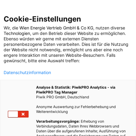
Cookie-Einstellungen
Wir, die
Wien Energie Vertrieb GmbH & Co KG
, nutzen diverse
POSTS BY TAG
Technologien
, um den Betrieb dieser Website zu ermöglichen.
Ebenso würden wir gerne mit externen Diensten
gans
personenbezogene Daten verarbeiten. Dies ist für die Nutzung
der Website nicht notwendig, ermöglicht uns aber eine noch
engere Interaktion mit unseren Website-Besuchern. Falls
gewünscht, bitte eine Auswahl treffen:
3 BEITRÄGE
Datenschutzinformation
Analyse & Statistik: PiwikPRO Analytics - via
PiwikPRO Tag Manager
Piwik PRO GmbH, Deutschland
Anonyme Auswertung zur Fehlerbehebung und
Weiterentwicklung
Verarbeitungsvorgänge:
Erhebung von
Verbindungsdaten, Daten Ihres Webbrowsers und
Daten über die aufgerufenen Inhalte; Ausführung von
Analysesoftware und die Speicherung von Daten auf