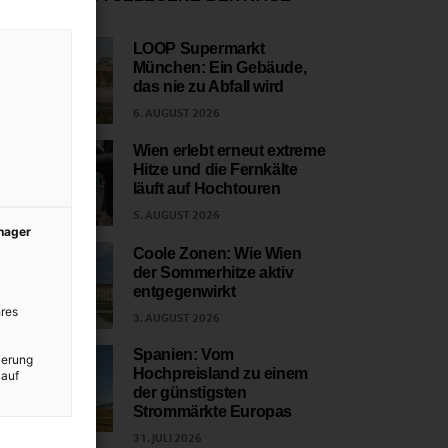
LOOP Supermarkt
München: Ein Gebäude,
1
das nie zu Abfall wird
6. AUGUST 2026
Wien erlebt erneut extreme
Hitze und die Fernkälte
2
läuft auf Hochtouren
5. AUGUST 2026
anager
Coole Zonen: Wie Wien
der Sommerhitze aktiv
3
entgegenwirkt
res
3. AUGUST 2026
Spanien: Vom
ierung
Hochpreisland zu einem
 auf
4
der günstigsten
Strommärkte Europas
31. JULI 2026