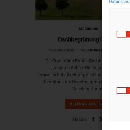
Datenschut
BEGRÜNUNG
Dachbegrünung in Wien
12. JANUAR 2019
VON
ENERGIELEBEN REDAKTION
Die Stadt Wien fördert Dachbegrünungen i
verbauten Gebiet. Die Abteilung Wiener
Umweltschutzabteilung, die Magistratsabteilun
übernimmt die Genehmigung von Anträgen z
Dachbegrünung.
BEITRAG ANSEHEN
TEILEN