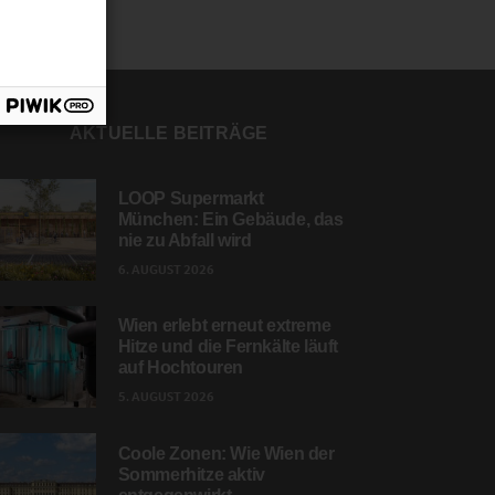
AKTUELLE BEITRÄGE
LOOP Supermarkt
München: Ein Gebäude, das
nie zu Abfall wird
6. AUGUST 2026
Wien erlebt erneut extreme
Hitze und die Fernkälte läuft
auf Hochtouren
5. AUGUST 2026
Coole Zonen: Wie Wien der
Sommerhitze aktiv