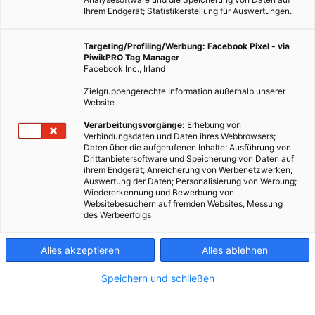
Ihrem Endgerät; Statistikerstellung für Auswertungen.
Targeting/Profiling/Werbung: Facebook Pixel - via
PiwikPRO Tag Manager
LEBEN
Facebook Inc., Irland
Ein bisschen Wärme: Thermentickets gewinnen!
Zielgruppengerechte Information außerhalb unserer
Website
1. NOVEMBER 2012
VON
ENERGIELEBEN REDAKTION
Verarbeitungsvorgänge:
Erhebung von
Für dieses Jahr ist der Sommer vorbei. Wärme tanken heißt aber
Verbindungsdaten und Daten ihres Webbrowsers;
nicht zwangsläufig einheizen. Energieleben.at verlost deshalb
Daten über die aufgerufenen Inhalte; Ausführung von
Drittanbietersoftware und Speicherung von Daten auf
ein bisschen Wärme in Form von
100 Mal Tagestickets für zwei
ihrem Endgerät; Anreicherung von Werbenetzwerken;
in die Therme Wien!
Auswertung der Daten; Personalisierung von Werbung;
Wiedererkennung und Bewerbung von
Websitebesuchern auf fremden Websites, Messung
des Werbeerfolgs
BEITRAG ANSEHEN
TEILEN
Alles akzeptieren
Alles ablehnen
Speichern und schließen