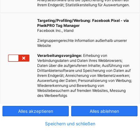
Ihrem Endgerät; Statistikerstellung für Auswertungen.
Targeting/Profiling/Werbung: Facebook Pixel - via
PiwikPRO Tag Manager
ERNÄHRUNG
Facebook Inc., Irland
Einkaufen nach Maß
Zielgruppengerechte Information außerhalb unserer
Website
23. MAI 2014
VON
ULRIKE GÖBL
Verarbeitungsvorgänge:
Erhebung von
Ulrike Göbl schreibt für Energieleben.at eine zweiwöchentliche
Verbindungsdaten und Daten ihres Webbrowsers;
Kolumne zum Thema nachhaltige Ernährung. Für diesen
Daten über die aufgerufenen Inhalte; Ausführung von
Drittanbietersoftware und Speicherung von Daten auf
Artikel hat die Bloggerin die Inhaberin der ersten Wiener Maß-
ihrem Endgerät; Anreicherung von Werbenetzwerken;
Greißlerei und Gewinnerin des Umweltpreises der Stadt Wien
Auswertung der Daten; Personalisierung von Werbung;
Wiedererkennung und Bewerbung von
interviewt.
Websitebesuchern auf fremden Websites, Messung
des Werbeerfolgs
BEITRAG ANSEHEN
Alles akzeptieren
Alles ablehnen
TEILEN
Speichern und schließen