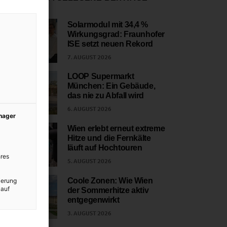
Solarmodul mit 34,4 %
Wirkungsgrad: Fraunhofer
1
ISE setzt neuen Rekord
7. AUGUST 2026
LOOP Supermarkt
München: Ein Gebäude,
2
das nie zu Abfall wird
6. AUGUST 2026
anager
Wien erlebt erneut extreme
Hitze und die Fernkälte
3
läuft auf Hochtouren
res
5. AUGUST 2026
Coole Zonen: Wie Wien
ierung
 auf
der Sommerhitze aktiv
4
entgegenwirkt
3. AUGUST 2026