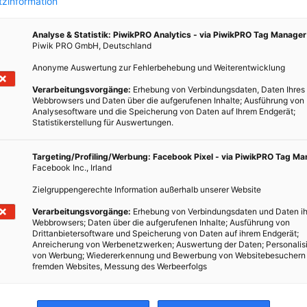
zinformation
Analyse & Statistik: PiwikPRO Analytics - via PiwikPRO Tag Manager
Piwik PRO GmbH, Deutschland
MODE
Anonyme Auswertung zur Fehlerbehebung und Weiterentwicklung
7 nachhaltige Last Minute Halloween DIY-
Kostüme
Verarbeitungsvorgänge:
Erhebung von Verbindungsdaten, Daten Ihres
eats
Webbrowsers und Daten über die aufgerufenen Inhalte; Ausführung von
Analysesoftware und die Speicherung von Daten auf Ihrem Endgerät;
30. OKTOBER 2020
VON
ENERGIELEBEN REDAKTION
Statistikerstellung für Auswertungen.
Auf die Schnelle noch dem Bewerb für das tollste
Halloween-Outfit auf Insta beitreten? Die Mitbewohner,
Targeting/Profiling/Werbung: Facebook Pixel - via PiwikPRO Tag M
wenig
Facebook Inc., Irland
den Freund bzw. die Freundin oder die Family mit
wird
unerwarteten Verkleidungen überraschen? Das geht!
Zielgruppengerechte Information außerhalb unserer Website
Wir zeigen euch hier unsere nachhaltigen Halloween
Verarbeitungsvorgänge:
Erhebung von Verbindungsdaten und Daten ih
DIY-Kostüme!
Webbrowsers; Daten über die aufgerufenen Inhalte; Ausführung von
Drittanbietersoftware und Speicherung von Daten auf ihrem Endgerät;
Anreicherung von Werbenetzwerken; Auswertung der Daten; Personalis
von Werbung; Wiedererkennung und Bewerbung von Websitebesuchern
BEITRAG ANSEHEN
fremden Websites, Messung des Werbeerfolgs
TEILEN