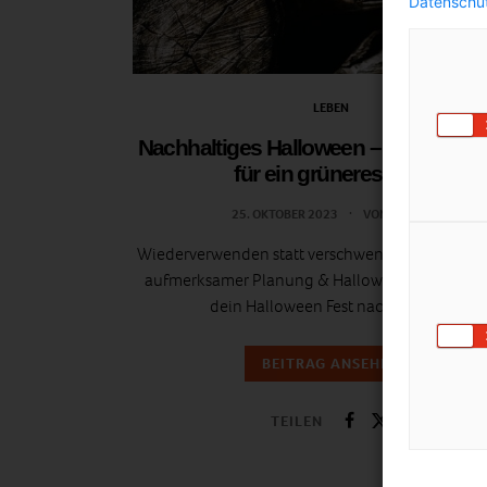
Datenschut
LEBEN
Nachhaltiges Halloween – Tricks & Tr
für ein grüneres Fest
25. OKTOBER 2023
VON
ULRIKE
Wiederverwenden statt verschwenden – Mit ein 
aufmerksamer Planung & Halloween Upcycling 
dein Halloween Fest nachhaltiger!
BEITRAG ANSEHEN
TEILEN