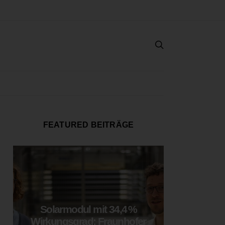
FEATURED BEITRÄGE
Solarmodul mit 34,4 %
LOOP
Wirkungsgrad: Fraunhofer
München