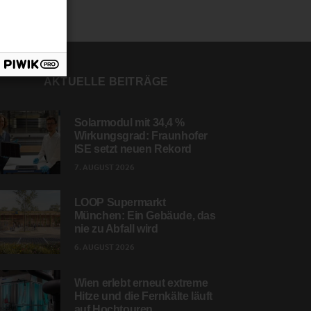
AKTUELLE BEITRÄGE
Solarmodul mit 34,4 %
Wirkungsgrad: Fraunhofer
ISE setzt neuen Rekord
7. AUGUST 2026
LOOP Supermarkt
München: Ein Gebäude, das
nie zu Abfall wird
6. AUGUST 2026
Wien erlebt erneut extreme
Hitze und die Fernkälte läuft
auf Hochtouren