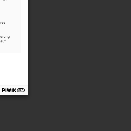
res
ierung
 auf