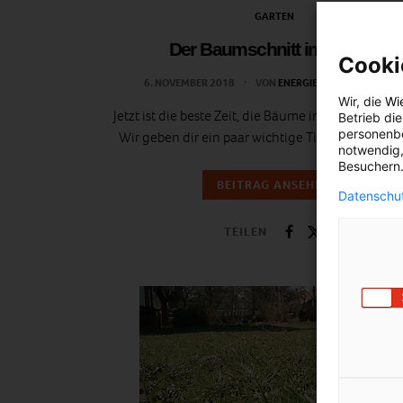
GARTEN
Der Baumschnitt im Herbst
Cooki
6. NOVEMBER 2018
VON
ENERGIELEBEN REDAKTIO
Wir, die
Wi
Jetzt ist die beste Zeit, die Bäume im Garten zu pf
Betrieb di
personenbe
Wir geben dir ein paar wichtige Tipps zu dem T
notwendig,
Besuchern.
BEITRAG ANSEHEN
Datenschut
TEILEN