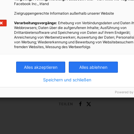
Facebook Inc., Irland
GARTEN
Zielgruppengerechte Information außerhalb unserer Website
Energieleben Gartenkalender: der Garten
Verarbeitungsvorgänge:
Erhebung von Verbindungsdaten und Daten ih
Webbrowsers; Daten über die aufgerufenen Inhalte; Ausführung von
im September
Drittanbietersoftware und Speicherung von Daten auf ihrem Endgerät;
Anreicherung von Werbenetzwerken; Auswertung der Daten; Personalis
2. SEPTEMBER 2013
VON
ENERGIELEBEN REDAKTION
jahr
von Werbung; Wiedererkennung und Bewerbung von Websitebesuchern
fremden Websites, Messung des Werbeerfolgs
Der Sommer geht zu Ende, aber es ist ein langsamer
Abschied von der Hochblüte. Auch im September ist
noch Zeit, den Garten zu genießen und seine Früchte
Alles akzeptieren
Alles ablehnen
 ihre
zu ernten.
 und
Speichern und schließen
. Was
BEITRAG ANSEHEN
Powered by
TEILEN