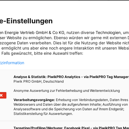
konventionelle Motoren zumindest aus den Gärten
verdrängen will.
e-Einstellungen
N
BEITRAG ANSEHEN
en Energie Vertrieb GmbH & Co KG
, nutzen diverse
Technologien
, um
legen.
eser Website zu ermöglichen. Ebenso würden wir gerne mit externen 
TEILEN
zogene Daten verarbeiten. Dies ist für die Nutzung der Website nic
hema.
 ermöglicht uns aber eine noch engere Interaktion mit unseren Websi
 Falls gewünscht, bitte eine Auswahl treffen:
zinformation
Analyse & Statistik: PiwikPRO Analytics - via PiwikPRO Tag Manager
Piwik PRO GmbH, Deutschland
Anonyme Auswertung zur Fehlerbehebung und Weiterentwicklung
Verarbeitungsvorgänge:
Erhebung von Verbindungsdaten, Daten Ihres
Webbrowsers und Daten über die aufgerufenen Inhalte; Ausführung von
Analysesoftware und die Speicherung von Daten auf Ihrem Endgerät;
Statistikerstellung für Auswertungen.
Targeting/Profiling/Werbung: Facebook Pixel - via PiwikPRO Tag M