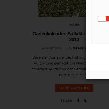
GARTEN
Gartenkalender: Auftakt zum Garten
2013
18. MÄRZ 2013
VON
ENERGIELEBEN REDAKTION
Die ersten Ausläufer des Frühlings haben schon
Aufwartung gemacht. Die Pflanzen regen sich
erwachen. Auftakt für den Gartenkalender 2013
ist zu tun im März?
BEITRAG ANSEHEN
TEILEN