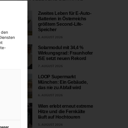
Zweites Leben für E-Auto-
Batterien in Österreichs
1
größtem Second-Life-
Speicher
 den
Diensten
8. AUGUST 2026
ht
te-
Solarmodul mit 34,4 %
Wirkungsgrad: Fraunhofer
2
ISE setzt neuen Rekord
7. AUGUST 2026
LOOP Supermarkt
München: Ein Gebäude,
3
das nie zu Abfall wird
6. AUGUST 2026
Wien erlebt erneut extreme
Hitze und die Fernkälte
4
läuft auf Hochtouren
5. AUGUST 2026
anager