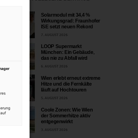
Solarmodul mit 34,4 %
Wirkungsgrad: Fraunhofer
1
ISE setzt neuen Rekord
7. AUGUST 2026
LOOP Supermarkt
München: Ein Gebäude,
2
das nie zu Abfall wird
6. AUGUST 2026
anager
Wien erlebt erneut extreme
Hitze und die Fernkälte
3
läuft auf Hochtouren
res
5. AUGUST 2026
ierung
Coole Zonen: Wie Wien
 auf
der Sommerhitze aktiv
4
entgegenwirkt
3. AUGUST 2026