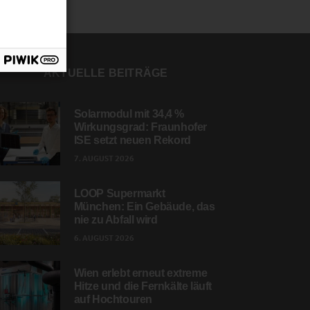
AKTUELLE BEITRÄGE
Solarmodul mit 34,4 %
Wirkungsgrad: Fraunhofer
ISE setzt neuen Rekord
7. AUGUST 2026
LOOP Supermarkt
München: Ein Gebäude, das
nie zu Abfall wird
6. AUGUST 2026
Wien erlebt erneut extreme
Hitze und die Fernkälte läuft
auf Hochtouren