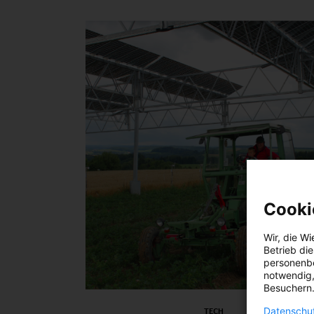
Cooki
Wir, die
Wi
Betrieb di
personenbe
notwendig,
Besuchern.
Datenschut
TECH