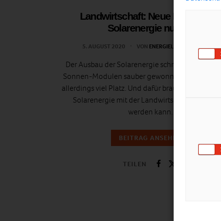
Landwirtschaft: Neue Flächen für
Solarenergie nutzen
5. AUGUST 2020
VON
ENERGIELEBEN REDAKTION
Der Ausbau der Solarenergie schreitet voran. De
Sonnen-Modulen sauber gewonnene Strom ben
allerdings viel Platz. Und dafür braucht es Fläche
Solarenergie mit der Landwirtschaft kombinie
werden kann.
BEITRAG ANSEHEN
TEILEN