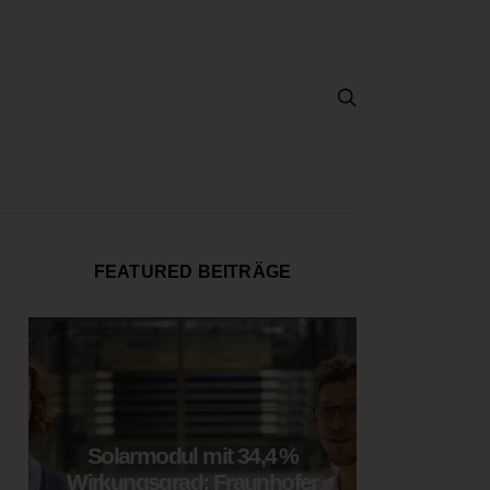
FEATURED BEITRÄGE
Solarmodul mit 34,4 %
LOOP
Wirkungsgrad: Fraunhofer
München