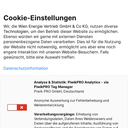
Cookie-Einstellungen
Wir, die
Wien Energie Vertrieb GmbH & Co KG
, nutzen diverse
POSTS BY TAG
Technologien
, um den Betrieb dieser Website zu ermöglichen.
Ebenso würden wir gerne mit externen Diensten
Innenarchitektur
personenbezogene Daten verarbeiten. Dies ist für die Nutzung
der Website nicht notwendig, ermöglicht uns aber eine noch
engere Interaktion mit unseren Website-Besuchern. Falls
gewünscht, bitte eine Auswahl treffen:
2 BEITRÄGE
Datenschutzinformation
Analyse & Statistik: PiwikPRO Analytics - via
PiwikPRO Tag Manager
Piwik PRO GmbH, Deutschland
Anonyme Auswertung zur Fehlerbehebung und
Weiterentwicklung
Verarbeitungsvorgänge:
Erhebung von
Verbindungsdaten, Daten Ihres Webbrowsers und
Daten über die aufgerufenen Inhalte; Ausführung von
Analysesoftware und die Speicherung von Daten auf