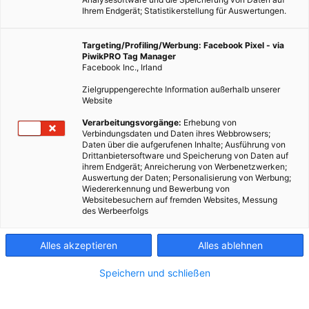
Ihrem Endgerät; Statistikerstellung für Auswertungen.
Targeting/Profiling/Werbung: Facebook Pixel - via
PiwikPRO Tag Manager
Facebook Inc., Irland
Zielgruppengerechte Information außerhalb unserer
Website
Bestehende, anpassungsfähige Gebäude die an neue
Verarbeitungsvorgänge:
Erhebung von
Verbindungsdaten und Daten ihres Webbrowsers;
Anforderungen angepasst werden können, sind fast immer
Daten über die aufgerufenen Inhalte; Ausführung von
die nachhaltigste Form neuen Raum zu schaffen.
Drittanbietersoftware und Speicherung von Daten auf
ihrem Endgerät; Anreicherung von Werbenetzwerken;
Auswertung der Daten; Personalisierung von Werbung;
Dieser Artikel wurde am 30. März 2023 veröffentlicht
Wiedererkennung und Bewerbung von
und ist möglicherweise nicht mehr aktuell!
Websitebesuchern auf fremden Websites, Messung
des Werbeerfolgs
Charles Darwins Theorie der natürlichen Selektion versuchte,
Alles akzeptieren
Alles ablehnen
den Ursprung und das Überleben der Arten auf dem Planeten
zu erklären. Kurz gesagt, es weist darauf hin, dass derjenige
Speichern und schließen
Organismus überlebt und sich selbst reproduzieren kann, wenn
nützliche Variationen für jede Art an einem bestimmten Ort