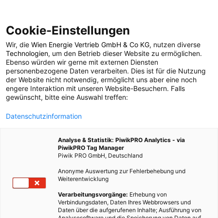
Cookie-Einstellungen
Wir, die
Wien Energie Vertrieb GmbH & Co KG
, nutzen diverse
ARCHITEKTUR
Technologien
, um den Betrieb dieser Website zu ermöglichen.
Ebenso würden wir gerne mit externen Diensten
Flexible Architektur ist
personenbezogene Daten verarbeiten. Dies ist für die Nutzung
der Website nicht notwendig, ermöglicht uns aber eine noch
engere Interaktion mit unseren Website-Besuchern. Falls
gefragt
gewünscht, bitte eine Auswahl treffen:
Datenschutzinformation
30. MÄRZ 2023
3 MINUTEN LESEZEIT
Analyse & Statistik: PiwikPRO Analytics - via
PiwikPRO Tag Manager
Piwik PRO GmbH, Deutschland
Anonyme Auswertung zur Fehlerbehebung und
Weiterentwicklung
Verarbeitungsvorgänge:
Erhebung von
Verbindungsdaten, Daten Ihres Webbrowsers und
Daten über die aufgerufenen Inhalte; Ausführung von
Analysesoftware und die Speicherung von Daten auf