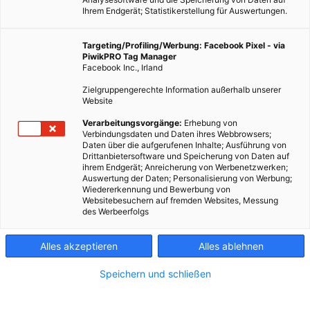
Ihrem Endgerät; Statistikerstellung für Auswertungen.
Targeting/Profiling/Werbung: Facebook Pixel - via
PiwikPRO Tag Manager
Facebook Inc., Irland
Zielgruppengerechte Information außerhalb unserer
Website
Verarbeitungsvorgänge:
Erhebung von
Verbindungsdaten und Daten ihres Webbrowsers;
Daten über die aufgerufenen Inhalte; Ausführung von
Drittanbietersoftware und Speicherung von Daten auf
ihrem Endgerät; Anreicherung von Werbenetzwerken;
Auswertung der Daten; Personalisierung von Werbung;
Wiedererkennung und Bewerbung von
Der Profi in Sachen nachhaltig bauen sowie Passivhaus-Experte Günter
Websitebesuchern auf fremden Websites, Messung
Lang bei einem seiner internationalen Vorträge – er glaubt an
des Werbeerfolgs
nachhaltig Utopien trotz Denkmalschutz. Fotocredit: © LANG
consulting
Alles akzeptieren
Alles ablehnen
Speichern und schließen
Günter Lang ist der Profi, wenn es um den Bau von
Niedrigstenergiegebäuden und um nachhaltige Sanierungen