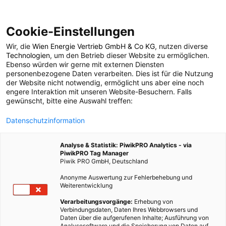
Cookie-Einstellungen
Wir, die
Wien Energie Vertrieb GmbH & Co KG
, nutzen diverse
ARCHITEKTUR
Technologien
, um den Betrieb dieser Website zu ermöglichen.
Ebenso würden wir gerne mit externen Diensten
Profis am Wort:
personenbezogene Daten verarbeiten. Dies ist für die Nutzung
der Website nicht notwendig, ermöglicht uns aber eine noch
engere Interaktion mit unseren Website-Besuchern. Falls
„Nachhaltige Utopien
gewünscht, bitte eine Auswahl treffen:
Datenschutzinformation
in der Architektur sind
Analyse & Statistik: PiwikPRO Analytics - via
auch kosteneffizient
PiwikPRO Tag Manager
Piwik PRO GmbH, Deutschland
möglich“
Anonyme Auswertung zur Fehlerbehebung und
Weiterentwicklung
Verarbeitungsvorgänge:
Erhebung von
9. JULI 2021
11 MINUTEN LESEZEIT
Verbindungsdaten, Daten Ihres Webbrowsers und
Daten über die aufgerufenen Inhalte; Ausführung von
Analysesoftware und die Speicherung von Daten auf