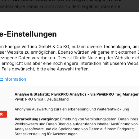
keitsanalyse. Dabei kommt man zu dem Ergebnis, dass eine
enkmalschutzes, bei gleichzeitiger Senkung des Energiebedarfs
klassischen Bestandssanierung und einer Senkung des
ent durchführbar ist. Wenn auch bei der späteren Nutzung
e-Einstellungen
ngesetzt werden, kann man Plus-Energie-Standard erreichen.
en Energie Vertrieb GmbH & Co KG
, nutzen diverse
Technologien
, um
r, Bodenplatten und Außenwände gedämmt werden, die alten
eser Website zu ermöglichen. Ebenso würden wir gerne mit externen 
 und mit Sonnenschutz nachgerüstet werden, Wärmebrücken
zogene Daten verarbeiten. Dies ist für die Nutzung der Website nic
 Luftdichtheit muss verbessert werden. Außerdem muss
 ermöglicht uns aber eine noch engere Interaktion mit unseren Websi
 Falls gewünscht, bitte eine Auswahl treffen:
üftungsanalgen mit Wärme- und Feuchtigkeitsrückgewinnung,
gsanlagen, durchflussoptimierte Armaturen, ein hocheffizientes
zinformation
gen, effiziente Heiz- und Kühlflächensysteme.
Analyse & Statistik: PiwikPRO Analytics - via PiwikPRO Tag Manager
chzuführen, bringt höhere Investitions- und Planungskosten mit
Piwik PRO GmbH, Deutschland
osten aus Investition- und Betriebskosten über einen Zeitraum
Anonyme Auswertung zur Fehlerbehebung und Weiterentwicklung
et, ist die Plus-Energie-Sanierung die günstigere Option. Und
Verarbeitungsvorgänge:
Erhebung von Verbindungsdaten, Daten Ihres
igeprojekt auch ganz andere zusätzliche Vorteile mit sich.
Webbrowsers und Daten über die aufgerufenen Inhalte; Ausführung von
Analysesoftware und die Speicherung von Daten auf Ihrem Endgerät;
Statistikerstellung für Auswertungen.