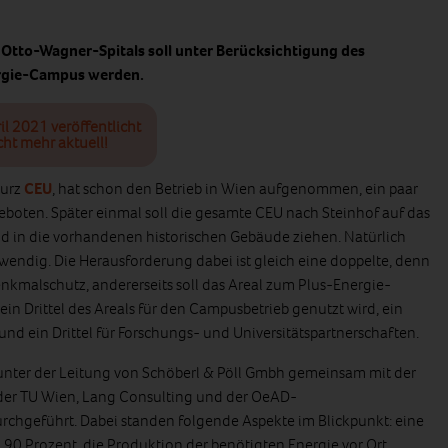
 Otto-Wagner-Spitals soll unter Berücksichtigung des
rgie-Campus werden.
il 2021 veröffentlicht
cht mehr aktuell!
kurz
CEU
, hat schon den Betrieb in Wien aufgenommen, ein paar
oten. Später einmal soll die gesamte CEU nach Steinhof auf das
d in die vorhandenen historischen Gebäude ziehen. Natürlich
wendig. Die Herausforderung dabei ist gleich eine doppelte, denn
Denkmalschutz, andererseits soll das Areal zum Plus-Energie-
 ein Drittel des Areals für den Campusbetrieb genutzt wird, ein
und ein Drittel für Forschungs- und Universitätspartnerschaften.
nter der Leitung von Schöberl & Pöll Gmbh gemeinsam mit der
r der TU Wien, Lang Consulting und der OeAD-
geführt. Dabei standen folgende Aspekte im Blickpunkt: eine
90 Prozent, die Produktion der benötigten Energie vor Ort,