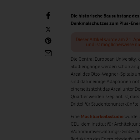
Die historische Bausubstanz des
Denkmalschutzes zum Plus-Ene
Dieser Artikel wurde am 21. Apr
und ist möglicherweise ni
Die Central European University, 
Studiengänge werden schon angeb
Areal des Otto-Wagner-Spitals un
sind dafür einige Adaptionen not
einerseits steht das Areal unter 
Quartier werden. Geplant ist, dass
Drittel für Studentenunterkünfte 
Eine
Machbarkeitsstudie
wurde u
CEU, dem Institut für Architektu
Wohnraumverwaltungs-GmbH durch
Reduktion des Energiebedarfs um 