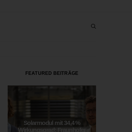
FEATURED BEITRÄGE
Solarmodul mit 34,4 %
LOOP
Wirkungsgrad: Fraunhofer
München