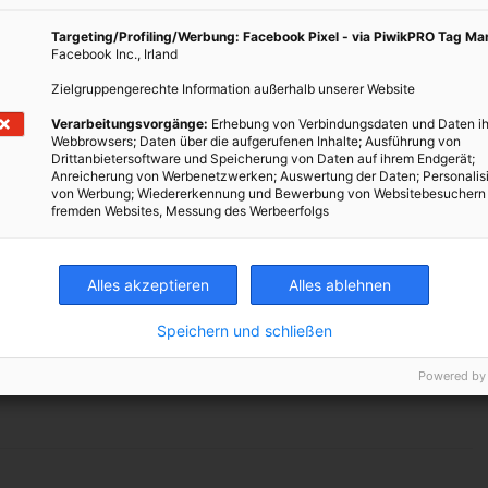
Targeting/Profiling/Werbung: Facebook Pixel - via PiwikPRO Tag M
Facebook Inc., Irland
he Fortschritte, unterschiedliche Baumaterialien und
Zielgruppengerechte Information außerhalb unserer Website
tfreundlicher Bauweisen. Mit folgenden Links gelangst du der
sem Themenbereich für Einsteiger bis zu Profis.
Verarbeitungsvorgänge:
Erhebung von Verbindungsdaten und Daten ih
Webbrowsers; Daten über die aufgerufenen Inhalte; Ausführung von
Drittanbietersoftware und Speicherung von Daten auf ihrem Endgerät;
 in arktischen Breiten
Anreicherung von Werbenetzwerken; Auswertung der Daten; Personalis
von Werbung; Wiedererkennung und Bewerbung von Websitebesuchern
ahnhof Deutschlands
fremden Websites, Messung des Werbeerfolgs
s L.I.S.I. siegt: Interview zum Solar Decathlon 2013
Alles akzeptieren
Alles ablehnen
dia
Speichern und schließen
TWEET
Powered by