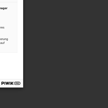
anager
res
ierung
 auf