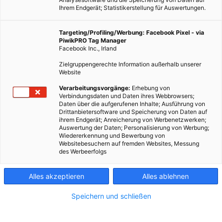
Ihrem Endgerät; Statistikerstellung für Auswertungen.
LEBEN
Targeting/Profiling/Werbung: Facebook Pixel - via
PiwikPRO Tag Manager
Die Top 7 gemütlichen
Facebook Inc., Irland
Herbstspaziergänge in Wien
Zielgruppengerechte Information außerhalb unserer
Website
TEILEN
Verarbeitungsvorgänge:
Erhebung von
Verbindungsdaten und Daten ihres Webbrowsers;
17. SEPTEMBER 2017
VON
ENERGIELEBEN REDAKTION
Daten über die aufgerufenen Inhalte; Ausführung von
Drittanbietersoftware und Speicherung von Daten auf
ihrem Endgerät; Anreicherung von Werbenetzwerken;
Auswertung der Daten; Personalisierung von Werbung;
Wiedererkennung und Bewerbung von
Websitebesuchern auf fremden Websites, Messung
des Werbeerfolgs
Alles akzeptieren
Alles ablehnen
Speichern und schließen