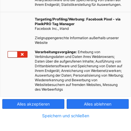
Ihrem Endgerät; Statistikerstellung für Auswertungen.
Targeting/Profiling/Werbung: Facebook Pixel - via
PiwikPRO Tag Manager
Facebook Inc., Irland
Zielgruppengerechte Information außerhalb unserer
Website
ENERGIEPOLITIK
Verarbeitungsvorgänge:
Erhebung von
Verbindungsdaten und Daten ihres Webbrowsers;
Wohlstand ist Nachhaltigkeit
Daten über die aufgerufenen Inhalte; Ausführung von
Drittanbietersoftware und Speicherung von Daten auf
8. DEZEMBER 2013
VON
VOLKER MARX
ihrem Endgerät; Anreicherung von Werbenetzwerken;
Auswertung der Daten; Personalisierung von Werbung;
Die Enquete-Kommission des deutschen Bundestages
Wiedererkennung und Bewerbung von
Websitebesuchern auf fremden Websites, Messung
„Wachstum, Wohlstand, Lebensqualität – Wege zu
des Werbeerfolgs
nachhaltigem Wirtschaften und gesellschaftlichem Fortschritt
in der sozialen Marktwirtschaft“ legte nach 30 monatiger
Alles akzeptieren
Alles ablehnen
Arbeit am 03. Mai diesen…
Speichern und schließen
BEITRAG ANSEHEN