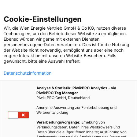
Cookie-Einstellungen
Wir, die
Wien Energie Vertrieb GmbH & Co KG
, nutzen diverse
POSTS BY TAG
Technologien
, um den Betrieb dieser Website zu ermöglichen.
Ebenso würden wir gerne mit externen Diensten
Kolonialismus
personenbezogene Daten verarbeiten. Dies ist für die Nutzung
der Website nicht notwendig, ermöglicht uns aber eine noch
engere Interaktion mit unseren Website-Besuchern. Falls
gewünscht, bitte eine Auswahl treffen:
2 BEITRÄGE
Datenschutzinformation
Analyse & Statistik: PiwikPRO Analytics - via
PiwikPRO Tag Manager
Piwik PRO GmbH, Deutschland
Anonyme Auswertung zur Fehlerbehebung und
Weiterentwicklung
Verarbeitungsvorgänge:
Erhebung von
Verbindungsdaten, Daten Ihres Webbrowsers und
Daten über die aufgerufenen Inhalte; Ausführung von
Analysesoftware und die Speicherung von Daten auf