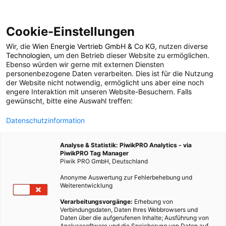
Cookie-Einstellungen
Wir, die
Wien Energie Vertrieb GmbH & Co KG
, nutzen diverse
POSTS BY TAG
Technologien
, um den Betrieb dieser Website zu ermöglichen.
Ebenso würden wir gerne mit externen Diensten
Küchengeräte
personenbezogene Daten verarbeiten. Dies ist für die Nutzung
der Website nicht notwendig, ermöglicht uns aber eine noch
engere Interaktion mit unseren Website-Besuchern. Falls
gewünscht, bitte eine Auswahl treffen:
4 BEITRÄGE
Datenschutzinformation
Analyse & Statistik: PiwikPRO Analytics - via
PiwikPRO Tag Manager
Piwik PRO GmbH, Deutschland
Anonyme Auswertung zur Fehlerbehebung und
Weiterentwicklung
Verarbeitungsvorgänge:
Erhebung von
Verbindungsdaten, Daten Ihres Webbrowsers und
Daten über die aufgerufenen Inhalte; Ausführung von
Analysesoftware und die Speicherung von Daten auf