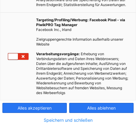
Ihrem Endgerät; Statistikerstellung für Auswertungen.
Targeting/Profiling/Werbung: Facebook Pixel - via
PiwikPRO Tag Manager
Facebook Inc., Irland
Zielgruppengerechte Information außerhalb unserer
Website
EVENTS
Verarbeitungsvorgänge:
Erhebung von
Verbindungsdaten und Daten ihres Webbrowsers;
Mit Fix It in den Frühling
Daten über die aufgerufenen Inhalte; Ausführung von
Drittanbietersoftware und Speicherung von Daten auf
26. MÄRZ 2014
VON
ENERGIELEBEN REDAKTION
ihrem Endgerät; Anreicherung von Werbenetzwerken;
Auswertung der Daten; Personalisierung von Werbung;
Das Wien Energie Haus lud am Dienstag, 25. März 2014 zum
Wiedererkennung und Bewerbung von
Energie-Erlebnistag. Wir waren mit Fix It wieder dabei und
Websitebesuchern auf fremden Websites, Messung
des Werbeerfolgs
reparierten kostenlos Haushaltsgeräte. Denn: Reparieren ist
besser als Wegschmeißen. Unsere fleißigen…
Alles akzeptieren
Alles ablehnen
BEITRAG ANSEHEN
Speichern und schließen
TEILEN