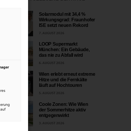
Solarmodul mit 34,4 %
Wirkungsgrad: Fraunhofer
1
ISE setzt neuen Rekord
7. AUGUST 2026
LOOP Supermarkt
München: Ein Gebäude,
2
das nie zu Abfall wird
6. AUGUST 2026
anager
Wien erlebt erneut extreme
Hitze und die Fernkälte
3
läuft auf Hochtouren
res
5. AUGUST 2026
Coole Zonen: Wie Wien
ierung
 auf
der Sommerhitze aktiv
4
entgegenwirkt
3. AUGUST 2026