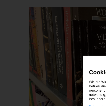
Cooki
Wir, die
Wi
Betrieb di
personenbe
notwendig,
Besuchern.