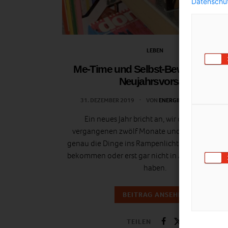
Datenschut
LEBEN
Me-Time und Selbst-Bewusstsein a
Neujahrsvorsatz
31. DEZEMBER 2019
VON
ENERGIELEBEN REDAKTIO
Ein neues Jahr bricht an, wir denken an die
vergangenen zwölf Monate und rücken leider 
genau die Dinge ins Rampenlicht, die wir nicht f
bekommen oder erst gar nicht in Angriff gen
haben.
BEITRAG ANSEHEN
TEILEN