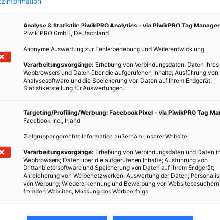
zinformation
Analyse & Statistik: PiwikPRO Analytics - via PiwikPRO Tag Manager
Piwik PRO GmbH, Deutschland
ERNÄHRUNG
Anonyme Auswertung zur Fehlerbehebung und Weiterentwicklung
Verarbeitungsvorgänge:
Erhebung von Verbindungsdaten, Daten Ihres
ls
Die Geschichte der Esskultur
Webbrowsers und Daten über die aufgerufenen Inhalte; Ausführung von
Analysesoftware und die Speicherung von Daten auf Ihrem Endgerät;
19. MÄRZ 2019
VON
ENERGIELEBEN REDAKTION
Statistikerstellung für Auswertungen.
N
Mahlzeiten, so wie wir sie heutzutage in der westlichen
Targeting/Profiling/Werbung: Facebook Pixel - via PiwikPRO Tag M
Welt gewohnt sind haben keine lange Tradition.
Facebook Inc., Irland
oft
Zielgruppengerechte Information außerhalb unserer Website
ertig
BEITRAG ANSEHEN
ommen
Verarbeitungsvorgänge:
Erhebung von Verbindungsdaten und Daten ih
Webbrowsers; Daten über die aufgerufenen Inhalte; Ausführung von
TEILEN
Drittanbietersoftware und Speicherung von Daten auf ihrem Endgerät;
Anreicherung von Werbenetzwerken; Auswertung der Daten; Personalis
von Werbung; Wiedererkennung und Bewerbung von Websitebesuchern
fremden Websites, Messung des Werbeerfolgs