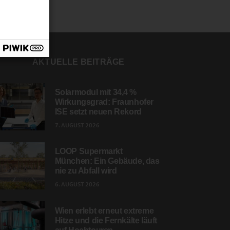
AKTUELLE BEITRÄGE
Solarmodul mit 34,4 %
Wirkungsgrad: Fraunhofer
ISE setzt neuen Rekord
7. AUGUST 2026
LOOP Supermarkt
München: Ein Gebäude, das
nie zu Abfall wird
6. AUGUST 2026
Wien erlebt erneut extreme
Hitze und die Fernkälte läuft