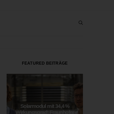
FEATURED BEITRÄGE
Solarmodul mit 34,4 %
LOOP
Wirkungsgrad: Fraunhofer
München