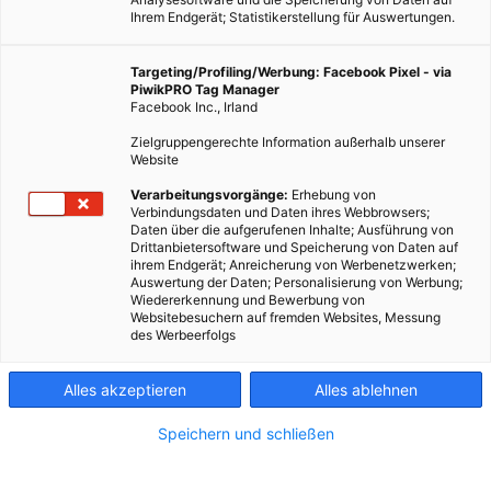
Ihrem Endgerät; Statistikerstellung für Auswertungen.
Targeting/Profiling/Werbung: Facebook Pixel - via
PiwikPRO Tag Manager
Facebook Inc., Irland
Zielgruppengerechte Information außerhalb unserer
Website
Verarbeitungsvorgänge:
Erhebung von
Verbindungsdaten und Daten ihres Webbrowsers;
ENERGIEPOLITIK
Daten über die aufgerufenen Inhalte; Ausführung von
Drittanbietersoftware und Speicherung von Daten auf
Amerika, das Land der Widersprüche
ihrem Endgerät; Anreicherung von Werbenetzwerken;
Auswertung der Daten; Personalisierung von Werbung;
7. JANUAR 2013
VON
VOLKER MARX
Wiedererkennung und Bewerbung von
Websitebesuchern auf fremden Websites, Messung
Die USA gelten nach wie vor als Klimasünder Nummer eins.
des Werbeerfolgs
Doch unbemerkt von den Medien sind viele Amerikaner längst
auf dem richtigen Weg – und das seit fast einhundert Jahren.…
Alles akzeptieren
Alles ablehnen
Speichern und schließen
BEITRAG ANSEHEN
TEILEN