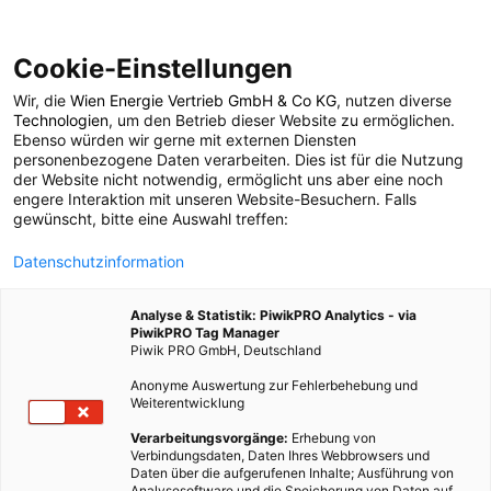
Cookie-Einstellungen
Wir, die
Wien Energie Vertrieb GmbH & Co KG
, nutzen diverse
POSTS BY TAG
Technologien
, um den Betrieb dieser Website zu ermöglichen.
Ebenso würden wir gerne mit externen Diensten
Lark Rise
personenbezogene Daten verarbeiten. Dies ist für die Nutzung
der Website nicht notwendig, ermöglicht uns aber eine noch
engere Interaktion mit unseren Website-Besuchern. Falls
gewünscht, bitte eine Auswahl treffen:
1 BEITRAG
Datenschutzinformation
Analyse & Statistik: PiwikPRO Analytics - via
PiwikPRO Tag Manager
Piwik PRO GmbH, Deutschland
Anonyme Auswertung zur Fehlerbehebung und
Weiterentwicklung
Verarbeitungsvorgänge:
Erhebung von
Verbindungsdaten, Daten Ihres Webbrowsers und
Daten über die aufgerufenen Inhalte; Ausführung von
Analysesoftware und die Speicherung von Daten auf