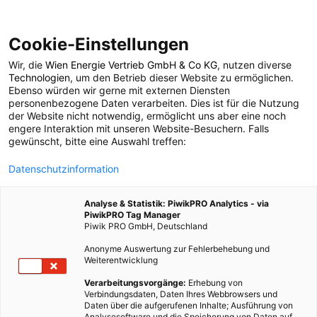
Cookie-Einstellungen
Wir, die
Wien Energie Vertrieb GmbH & Co KG
, nutzen diverse
POSTS BY TAG
Technologien
, um den Betrieb dieser Website zu ermöglichen.
Ebenso würden wir gerne mit externen Diensten
Menschenkette
personenbezogene Daten verarbeiten. Dies ist für die Nutzung
der Website nicht notwendig, ermöglicht uns aber eine noch
engere Interaktion mit unseren Website-Besuchern. Falls
gewünscht, bitte eine Auswahl treffen:
1 BEITRAG
Datenschutzinformation
Analyse & Statistik: PiwikPRO Analytics - via
PiwikPRO Tag Manager
Piwik PRO GmbH, Deutschland
Anonyme Auswertung zur Fehlerbehebung und
Weiterentwicklung
Verarbeitungsvorgänge:
Erhebung von
Verbindungsdaten, Daten Ihres Webbrowsers und
Daten über die aufgerufenen Inhalte; Ausführung von
Analysesoftware und die Speicherung von Daten auf