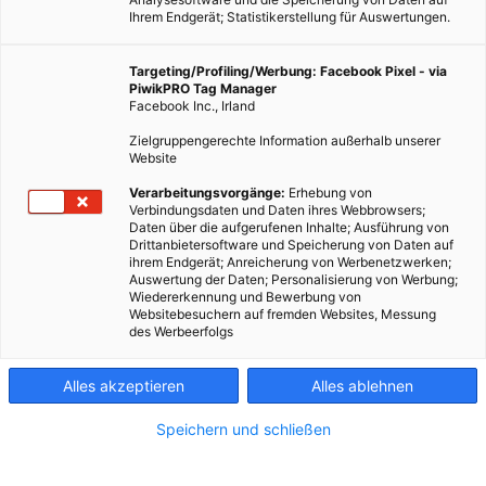
Ihrem Endgerät; Statistikerstellung für Auswertungen.
Targeting/Profiling/Werbung: Facebook Pixel - via
PiwikPRO Tag Manager
Facebook Inc., Irland
Zielgruppengerechte Information außerhalb unserer
Website
Verarbeitungsvorgänge:
Erhebung von
Verbindungsdaten und Daten ihres Webbrowsers;
Daten über die aufgerufenen Inhalte; Ausführung von
Drittanbietersoftware und Speicherung von Daten auf
ihrem Endgerät; Anreicherung von Werbenetzwerken;
Auswertung der Daten; Personalisierung von Werbung;
Wiedererkennung und Bewerbung von
Websitebesuchern auf fremden Websites, Messung
ENERGIEPOLITIK
des Werbeerfolgs
Großdemonstration Anti-Kohle-Kette
Alles akzeptieren
Alles ablehnen
20. APRIL 2015
VON
MARTINA LIEL
Speichern und schließen
Menschenkette gegen Kohle am 25. April 2015 im Tagebau
Garzweiler II.