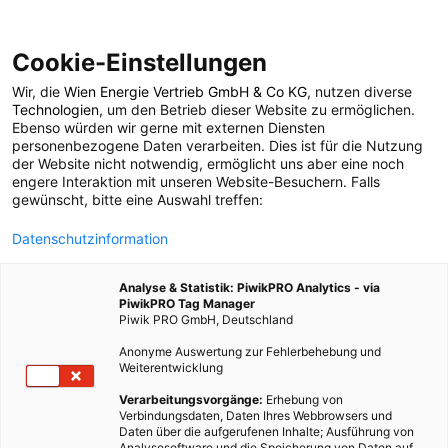
Cookie-Einstellungen
Wir, die
Wien Energie Vertrieb GmbH & Co KG
, nutzen diverse
POSTS BY TAG
Technologien
, um den Betrieb dieser Website zu ermöglichen.
Ebenso würden wir gerne mit externen Diensten
Metropolisierung
personenbezogene Daten verarbeiten. Dies ist für die Nutzung
der Website nicht notwendig, ermöglicht uns aber eine noch
engere Interaktion mit unseren Website-Besuchern. Falls
gewünscht, bitte eine Auswahl treffen:
1 BEITRAG
Datenschutzinformation
Analyse & Statistik: PiwikPRO Analytics - via
PiwikPRO Tag Manager
Piwik PRO GmbH, Deutschland
Anonyme Auswertung zur Fehlerbehebung und
Weiterentwicklung
Verarbeitungsvorgänge:
Erhebung von
Verbindungsdaten, Daten Ihres Webbrowsers und
Daten über die aufgerufenen Inhalte; Ausführung von
Analysesoftware und die Speicherung von Daten auf