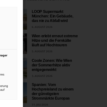
LOOP Supermarkt
München: Ein Gebäude,
1
das nie zu Abfall wird
6. AUGUST 2026
Wien erlebt erneut extreme
Hitze und die Fernkälte
2
läuft auf Hochtouren
5. AUGUST 2026
anager
Coole Zonen: Wie Wien
der Sommerhitze aktiv
3
entgegenwirkt
res
3. AUGUST 2026
Spanien: Vom
ierung
Hochpreisland zu einem
 auf
4
der günstigsten
Strommärkte Europas
31. JULI 2026