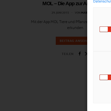
Datenschut
MOL – Die App zur Artenvielfalt
29. JUNI 2015
VON
MARTINA LIEL
Mit der App MOL Tiere und Pflanzen seiner Um
erkunden.
BEITRAG ANSEHEN
TEILEN