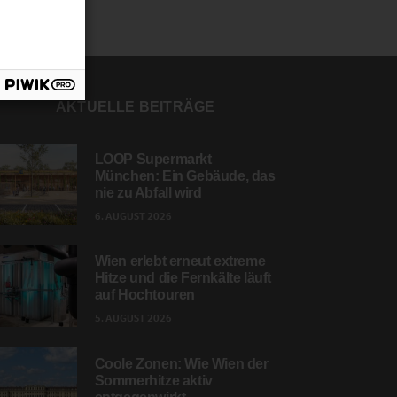
AKTUELLE BEITRÄGE
LOOP Supermarkt
München: Ein Gebäude, das
nie zu Abfall wird
6. AUGUST 2026
Wien erlebt erneut extreme
Hitze und die Fernkälte läuft
auf Hochtouren
5. AUGUST 2026
Coole Zonen: Wie Wien der
Sommerhitze aktiv