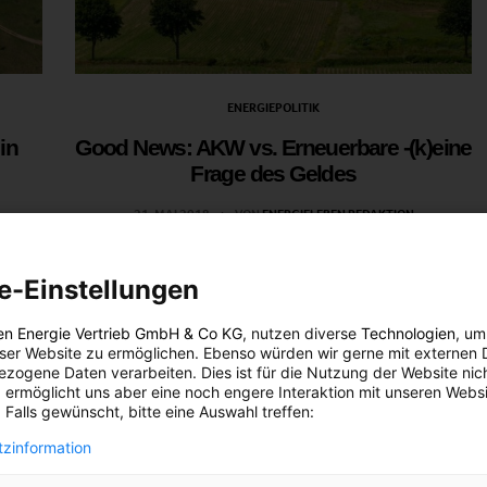
ENERGIEPOLITIK
in
Good News: AKW vs. Erneuerbare -(k)eine
Frage des Geldes
21. MAI 2018
VON
ENERGIELEBEN REDAKTION
 im
In vier osteuropäischen Staaten wären erneuerbare
kes
Energien billiger als die momentan dort geplanten
e-Einstellungen
AKW-Projekte.
en Energie Vertrieb GmbH & Co KG
, nutzen diverse
Technologien
, um
eser Website zu ermöglichen. Ebenso würden wir gerne mit externen 
BEITRAG ANSEHEN
zogene Daten verarbeiten. Dies ist für die Nutzung der Website nic
 ermöglicht uns aber eine noch engere Interaktion mit unseren Websi
 Falls gewünscht, bitte eine Auswahl treffen:
TEILEN
zinformation