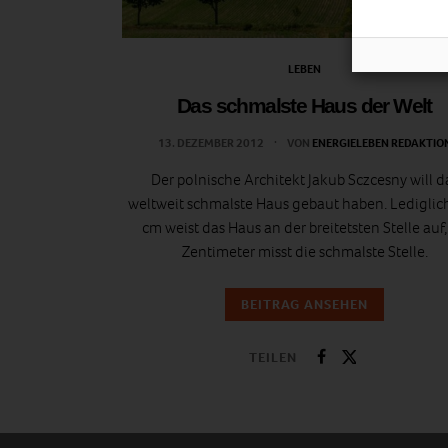
LEBEN
Das schmalste Haus der Welt
13. DEZEMBER 2012
VON
ENERGIELEBEN REDAKTIO
Der polnische Architekt Jakub Sczcesny will d
weltweit schmalste Haus gebaut haben. Lediglic
cm weist das Haus an der breitetsten Stelle auf
Zentimeter misst die schmalste Stelle.
BEITRAG ANSEHEN
TEILEN