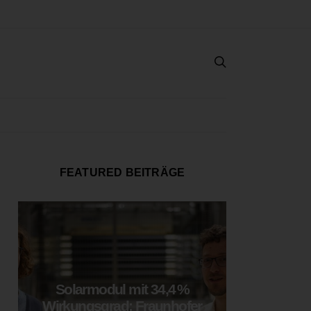
FEATURED BEITRÄGE
Solarmodul mit 34,4 %
LOOP
Wirkungsgrad: Fraunhofer
München