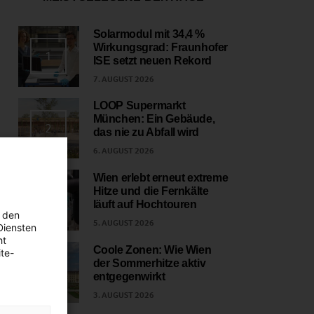
Solarmodul mit 34,4 %
Wirkungsgrad: Fraunhofer
1
ISE setzt neuen Rekord
7. AUGUST 2026
LOOP Supermarkt
München: Ein Gebäude,
2
das nie zu Abfall wird
6. AUGUST 2026
Wien erlebt erneut extreme
Hitze und die Fernkälte
3
läuft auf Hochtouren
 den
5. AUGUST 2026
Diensten
ht
Coole Zonen: Wie Wien
te-
der Sommerhitze aktiv
4
entgegenwirkt
3. AUGUST 2026