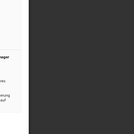
anager
res
ierung
 auf