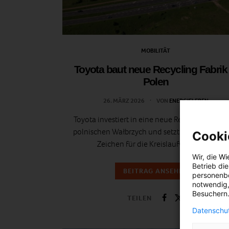
MOBILITÄT
Toyota baut neue Recycling Fabrik 
Polen
26. MÄRZ 2026
VON
ENERGIELEBEN
Toyota investiert in eine neue Recycling Fabrik
polnischen Wałbrzych und setzt damit ein star
Cooki
Zeichen für die Kreislaufwirtschaft.
Wir, die
Wi
Betrieb di
BEITRAG ANSEHEN
personenbe
notwendig,
Besuchern.
TEILEN
Datenschut