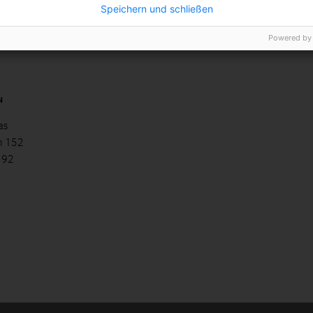
Speichern und schließen
Powered by
N
as
h 152
, 92