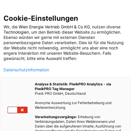
Cookie-Einstellungen
Wir, die
Wien Energie Vertrieb GmbH & Co KG
, nutzen diverse
POSTS BY TAG
Technologien
, um den Betrieb dieser Website zu ermöglichen.
Ebenso würden wir gerne mit externen Diensten
Produktion von
personenbezogene Daten verarbeiten. Dies ist für die Nutzung
der Website nicht notwendig, ermöglicht uns aber eine noch
engere Interaktion mit unseren Website-Besuchern. Falls
Wasserstoff
gewünscht, bitte eine Auswahl treffen:
Datenschutzinformation
1 BEITRAG
Analyse & Statistik: PiwikPRO Analytics - via
PiwikPRO Tag Manager
Piwik PRO GmbH, Deutschland
Anonyme Auswertung zur Fehlerbehebung und
Weiterentwicklung
Verarbeitungsvorgänge:
Erhebung von
Verbindungsdaten, Daten Ihres Webbrowsers und
Daten über die aufgerufenen Inhalte; Ausführung von
Analysesoftware und die Speicherung von Daten auf