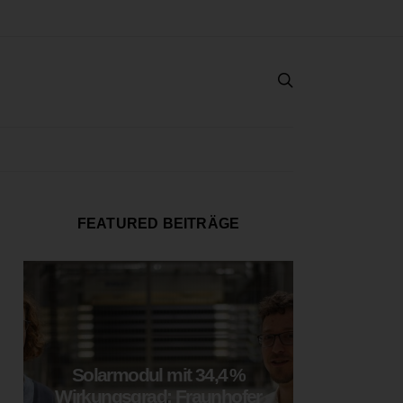
FEATURED BEITRÄGE
Solarmodul mit 34,4 %
LOOP
Wirkungsgrad: Fraunhofer
München