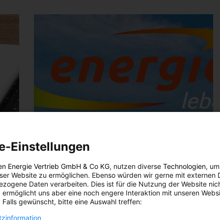
e-Einstellungen
en Energie Vertrieb GmbH & Co KG
, nutzen diverse
Technologien
, um
eser Website zu ermöglichen. Ebenso würden wir gerne mit externen 
zogene Daten verarbeiten. Dies ist für die Nutzung der Website nic
 ermöglicht uns aber eine noch engere Interaktion mit unseren Websi
 Falls gewünscht, bitte eine Auswahl treffen:
zinformation