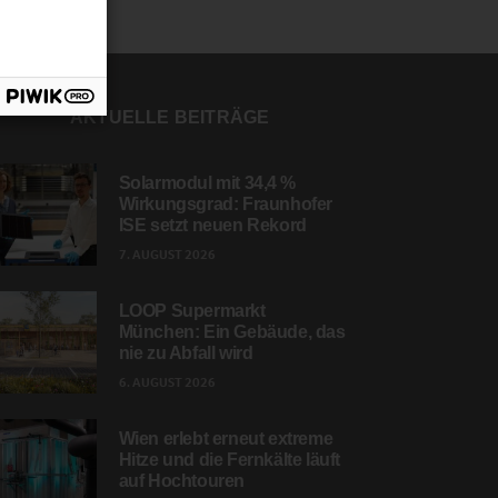
AKTUELLE BEITRÄGE
Solarmodul mit 34,4 %
Wirkungsgrad: Fraunhofer
ISE setzt neuen Rekord
7. AUGUST 2026
LOOP Supermarkt
München: Ein Gebäude, das
nie zu Abfall wird
6. AUGUST 2026
Wien erlebt erneut extreme
Hitze und die Fernkälte läuft
auf Hochtouren