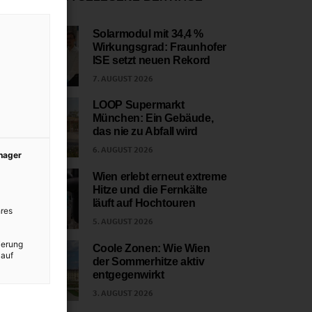
Solarmodul mit 34,4 %
Wirkungsgrad: Fraunhofer
1
ISE setzt neuen Rekord
7. AUGUST 2026
LOOP Supermarkt
München: Ein Gebäude,
2
das nie zu Abfall wird
6. AUGUST 2026
anager
Wien erlebt erneut extreme
Hitze und die Fernkälte
3
läuft auf Hochtouren
res
5. AUGUST 2026
ierung
Coole Zonen: Wie Wien
 auf
der Sommerhitze aktiv
4
entgegenwirkt
3. AUGUST 2026