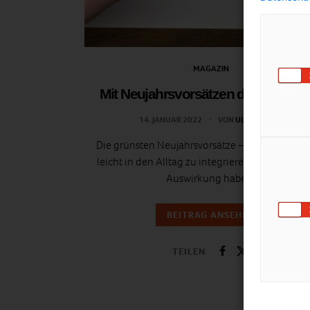
MAGAZIN
Mit Neujahrsvorsätzen die Welt ret
14. JANUAR 2022
VON
ULRIKE GÖBL
Die grünsten Neujahrsvorsätze – Kleinigkeiten,
leicht in den Alltag zu integrieren sind, aber g
Auswirkung haben!
BEITRAG ANSEHEN
TEILEN