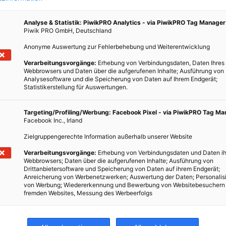
Analyse & Statistik: PiwikPRO Analytics - via PiwikPRO Tag Manager
Piwik PRO GmbH, Deutschland
Anonyme Auswertung zur Fehlerbehebung und Weiterentwicklung
LEBEN
Verarbeitungsvorgänge:
Erhebung von Verbindungsdaten, Daten Ihres
ten
Aus Alt mach Neu – Alte Skateboards
Webbrowsers und Daten über die aufgerufenen Inhalte; Ausführung von
wieder verwerten
Analysesoftware und die Speicherung von Daten auf Ihrem Endgerät;
Statistikerstellung für Auswertungen.
20. SEPTEMBER 2021
VON
ENERGIELEBEN REDAKTION
 die
Targeting/Profiling/Werbung: Facebook Pixel - via PiwikPRO Tag M
roße
Wer kennt sie nicht? Skateboarder, die in den Straßen
Facebook Inc., Irland
und verschiedenen Parks ihre Talente zeigen und
Zielgruppengerechte Information außerhalb unserer Website
stundenlang auf ihren Brettern einen Trick nach dem
Verarbeitungsvorgänge:
Erhebung von Verbindungsdaten und Daten ih
anderen stehen.
Webbrowsers; Daten über die aufgerufenen Inhalte; Ausführung von
Drittanbietersoftware und Speicherung von Daten auf ihrem Endgerät;
Anreicherung von Werbenetzwerken; Auswertung der Daten; Personalis
BEITRAG ANSEHEN
von Werbung; Wiedererkennung und Bewerbung von Websitebesuchern
fremden Websites, Messung des Werbeerfolgs
TEILEN