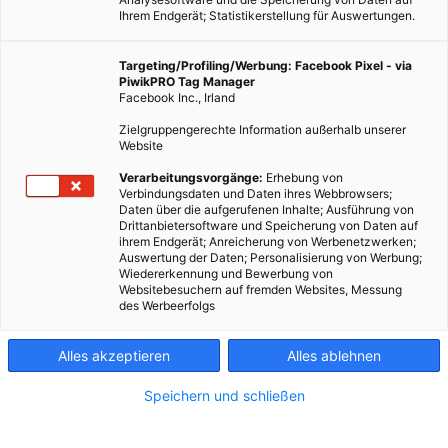
Ihrem Endgerät; Statistikerstellung für Auswertungen.
Targeting/Profiling/Werbung: Facebook Pixel - via
PiwikPRO Tag Manager
Facebook Inc., Irland
Zielgruppengerechte Information außerhalb unserer
Website
MOBILITÄT
Verarbeitungsvorgänge:
Erhebung von
Verbindungsdaten und Daten ihres Webbrowsers;
7 Tipps zum Radfahren im Winter
Daten über die aufgerufenen Inhalte; Ausführung von
Drittanbietersoftware und Speicherung von Daten auf
19. JANUAR 2016
VON
ENERGIELEBEN REDAKTION
ihrem Endgerät; Anreicherung von Werbenetzwerken;
Auswertung der Daten; Personalisierung von Werbung;
Mit der richtigen Ausrüstung bist du auch zum Jahreswechsel
Wiedererkennung und Bewerbung von
mobil.
Websitebesuchern auf fremden Websites, Messung
des Werbeerfolgs
BEITRAG ANSEHEN
Alles akzeptieren
Alles ablehnen
TEILEN
Speichern und schließen