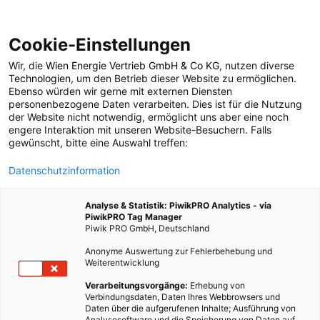
Cookie-Einstellungen
Wir, die
Wien Energie Vertrieb GmbH & Co KG
, nutzen diverse
POSTS BY TAG
Technologien
, um den Betrieb dieser Website zu ermöglichen.
Ebenso würden wir gerne mit externen Diensten
Speichertechnologie
personenbezogene Daten verarbeiten. Dies ist für die Nutzung
der Website nicht notwendig, ermöglicht uns aber eine noch
engere Interaktion mit unseren Website-Besuchern. Falls
gewünscht, bitte eine Auswahl treffen:
4 BEITRÄGE
Datenschutzinformation
Analyse & Statistik: PiwikPRO Analytics - via
PiwikPRO Tag Manager
Piwik PRO GmbH, Deutschland
Anonyme Auswertung zur Fehlerbehebung und
Weiterentwicklung
Verarbeitungsvorgänge:
Erhebung von
Verbindungsdaten, Daten Ihres Webbrowsers und
Daten über die aufgerufenen Inhalte; Ausführung von
Analysesoftware und die Speicherung von Daten auf