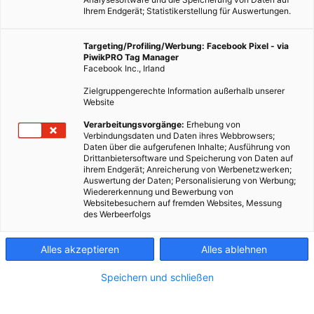
Ihrem Endgerät; Statistikerstellung für Auswertungen.
Targeting/Profiling/Werbung: Facebook Pixel - via
PiwikPRO Tag Manager
Facebook Inc., Irland
Zielgruppengerechte Information außerhalb unserer
Website
ERNÄHRUNG
Verarbeitungsvorgänge:
Erhebung von
Verbindungsdaten und Daten ihres Webbrowsers;
Warum die Preise lügen
Daten über die aufgerufenen Inhalte; Ausführung von
Drittanbietersoftware und Speicherung von Daten auf
5. AUGUST 2016
VON
ULRIKE GÖBL
ihrem Endgerät; Anreicherung von Werbenetzwerken;
Auswertung der Daten; Personalisierung von Werbung;
Viele Kosten der Herstellung von Nahrungsmitteln schlagen
Wiedererkennung und Bewerbung von
sich nicht in den Preisen nieder
Websitebesuchern auf fremden Websites, Messung
des Werbeerfolgs
BEITRAG ANSEHEN
Alles akzeptieren
Alles ablehnen
TEILEN
Speichern und schließen