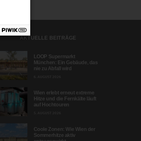
AKTUELLE BEITRÄGE
LOOP Supermarkt
München: Ein Gebäude, das
nie zu Abfall wird
6. AUGUST 2026
Wien erlebt erneut extreme
Hitze und die Fernkälte läuft
auf Hochtouren
5. AUGUST 2026
Coole Zonen: Wie Wien der
Sommerhitze aktiv