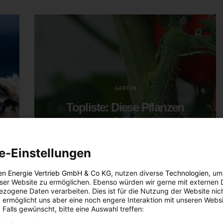
GARTEN
Topliste: Diese Pflanzen
vertragen sich bestens mit
deinen Tomaten
e-Einstellungen
TEILEN
en Energie Vertrieb GmbH & Co KG
, nutzen diverse
Technologien
, um
29. MAI 2020
VON
ENERGIELEBEN REDAKTION
eser Website zu ermöglichen. Ebenso würden wir gerne mit externen 
zogene Daten verarbeiten. Dies ist für die Nutzung der Website nic
 ermöglicht uns aber eine noch engere Interaktion mit unseren Websi
 Falls gewünscht, bitte eine Auswahl treffen: