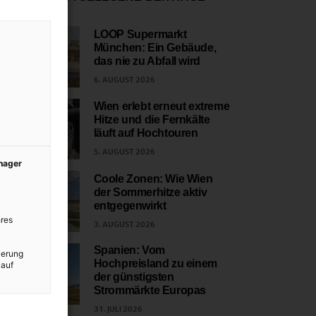
LOOP Supermarkt
München: Ein Gebäude,
1
das nie zu Abfall wird
6. AUGUST 2026
Wien erlebt erneut extreme
Hitze und die Fernkälte
2
läuft auf Hochtouren
5. AUGUST 2026
anager
Coole Zonen: Wie Wien
der Sommerhitze aktiv
3
entgegenwirkt
res
3. AUGUST 2026
Spanien: Vom
ierung
Hochpreisland zu einem
 auf
4
der günstigsten
Strommärkte Europas
31. JULI 2026