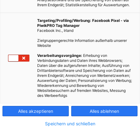
Ihrem Endgerät; Statistikerstellung für Auswertungen.
Targeting/Profiling/Werbung: Facebook Pixel - via
PiwikPRO Tag Manager
Facebook Inc., Irland
Zielgruppengerechte Information außerhalb unserer
Website
Verarbeitungsvorgänge:
Erhebung von
Verbindungsdaten und Daten ihres Webbrowsers;
LEBEN
Daten über die aufgerufenen Inhalte; Ausführung von
Drittanbietersoftware und Speicherung von Daten auf
Was hat das Freihandelsabkommen mit Star Wars zu
ihrem Endgerät; Anreicherung von Werbenetzwerken;
tun?
Auswertung der Daten; Personalisierung von Werbung;
Wiedererkennung und Bewerbung von
18. FEBRUAR 2014
VON
MARTINA LIEL
Websitebesuchern auf fremden Websites, Messung
des Werbeerfolgs
Vor ein paar Tagen bei einem Star Wars-Abend: Luke Skywalker
fliegt durch die Weiten des Weltalls, ich surfe durch die Weiten
Alles akzeptieren
Alles ablehnen
des Internets – und bleibe bei Meldungen über das…
Speichern und schließen
BEITRAG ANSEHEN