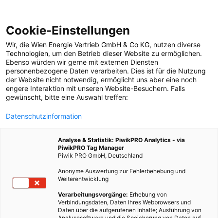
Cookie-Einstellungen
Wir, die
Wien Energie Vertrieb GmbH & Co KG
, nutzen diverse
POSTS BY TAG
Technologien
, um den Betrieb dieser Website zu ermöglichen.
Ebenso würden wir gerne mit externen Diensten
Transportfahrrad
personenbezogene Daten verarbeiten. Dies ist für die Nutzung
der Website nicht notwendig, ermöglicht uns aber eine noch
engere Interaktion mit unseren Website-Besuchern. Falls
gewünscht, bitte eine Auswahl treffen:
2 BEITRÄGE
Datenschutzinformation
Analyse & Statistik: PiwikPRO Analytics - via
PiwikPRO Tag Manager
Piwik PRO GmbH, Deutschland
Anonyme Auswertung zur Fehlerbehebung und
Weiterentwicklung
Verarbeitungsvorgänge:
Erhebung von
Verbindungsdaten, Daten Ihres Webbrowsers und
Daten über die aufgerufenen Inhalte; Ausführung von
Analysesoftware und die Speicherung von Daten auf