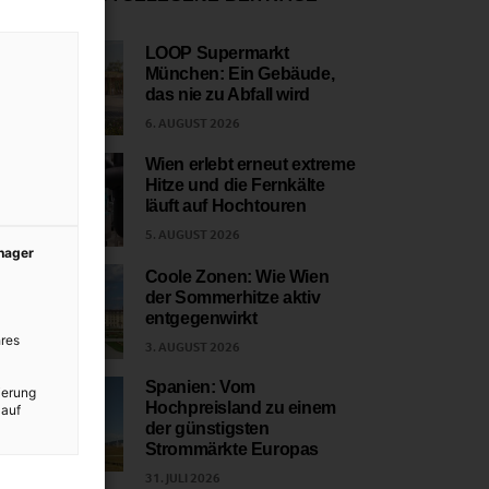
LOOP Supermarkt
München: Ein Gebäude,
1
das nie zu Abfall wird
6. AUGUST 2026
Wien erlebt erneut extreme
Hitze und die Fernkälte
2
läuft auf Hochtouren
5. AUGUST 2026
anager
Coole Zonen: Wie Wien
der Sommerhitze aktiv
3
entgegenwirkt
res
3. AUGUST 2026
Spanien: Vom
ierung
Hochpreisland zu einem
 auf
4
der günstigsten
Strommärkte Europas
31. JULI 2026