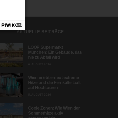
AKTUELLE BEITRÄGE
LOOP Supermarkt
München: Ein Gebäude, das
nie zu Abfall wird
6. AUGUST 2026
Wien erlebt erneut extreme
Hitze und die Fernkälte läuft
auf Hochtouren
5. AUGUST 2026
Coole Zonen: Wie Wien der
Sommerhitze aktiv