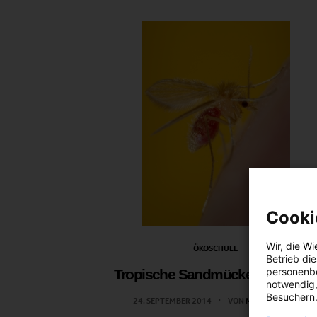
Cooki
Wir, die
Wi
ÖKOSCHULE
Betrieb di
personenbe
Tropische Sandmücke in Hesse
notwendig,
Besuchern.
24. SEPTEMBER 2014
VON
MARTINA LIEL