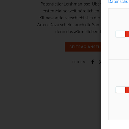
Datenschut
Potentieller Leishmaniose-Überträger wurde 
ersten Mal so weit nördlich entdeckt. Durch 
Klimawandel verschiebt sich der Lebensraum vi
Arten. Dazu scheint auch die Sandmücke zu geh
denn das wärmeliebende Insekt…
BEITRAG ANSEHEN
TEILEN