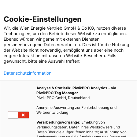
Cookie-Einstellungen
Wir, die
Wien Energie Vertrieb GmbH & Co KG
, nutzen diverse
Ökoschule
Technologien
, um den Betrieb dieser Website zu ermöglichen.
Ebenso würden wir gerne mit externen Diensten
personenbezogene Daten verarbeiten. Dies ist für die Nutzung
der Website nicht notwendig, ermöglicht uns aber eine noch
43 BEITRÄGE
engere Interaktion mit unseren Website-Besuchern. Falls
gewünscht, bitte eine Auswahl treffen:
Datenschutzinformation
Analyse & Statistik: PiwikPRO Analytics - via
PiwikPRO Tag Manager
Piwik PRO GmbH, Deutschland
Anonyme Auswertung zur Fehlerbehebung und
Weiterentwicklung
Verarbeitungsvorgänge:
Erhebung von
Verbindungsdaten, Daten Ihres Webbrowsers und
Daten über die aufgerufenen Inhalte; Ausführung von
Analysesoftware und die Speicherung von Daten auf