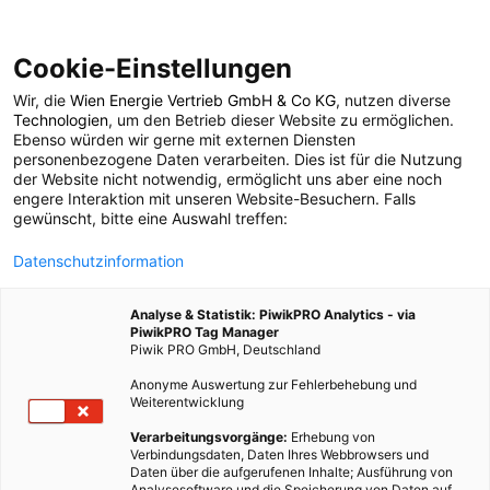
Cookie-Einstellungen
Wir, die
Wien Energie Vertrieb GmbH & Co KG
, nutzen diverse
ARCHITEKTUR
TECH
ÖKOSCHULE
Technologien
, um den Betrieb dieser Website zu ermöglichen.
Ebenso würden wir gerne mit externen Diensten
Ziegel aus Plastik:
personenbezogene Daten verarbeiten. Dies ist für die Nutzung
der Website nicht notwendig, ermöglicht uns aber eine noch
engere Interaktion mit unseren Website-Besuchern. Falls
RePlast von ByFusion
gewünscht, bitte eine Auswahl treffen:
Datenschutzinformation
13. SEPTEMBER 2016
2 MINUTEN LESEZEIT
Analyse & Statistik: PiwikPRO Analytics - via
PiwikPRO Tag Manager
Piwik PRO GmbH, Deutschland
Anonyme Auswertung zur Fehlerbehebung und
Weiterentwicklung
Verarbeitungsvorgänge:
Erhebung von
Verbindungsdaten, Daten Ihres Webbrowsers und
Daten über die aufgerufenen Inhalte; Ausführung von
Analysesoftware und die Speicherung von Daten auf