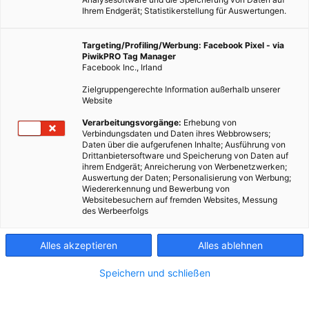
Ihrem Endgerät; Statistikerstellung für Auswertungen.
Targeting/Profiling/Werbung: Facebook Pixel - via
PiwikPRO Tag Manager
Facebook Inc., Irland
Zielgruppengerechte Information außerhalb unserer
Website
Verarbeitungsvorgänge:
Erhebung von
Verbindungsdaten und Daten ihres Webbrowsers;
Daten über die aufgerufenen Inhalte; Ausführung von
ByFusion entwickelt mit RePlast einen Ziegel ausschließlich
Drittanbietersoftware und Speicherung von Daten auf
ihrem Endgerät; Anreicherung von Werbenetzwerken;
aus recyceltem Plastik.
Auswertung der Daten; Personalisierung von Werbung;
Wiedererkennung und Bewerbung von
Websitebesuchern auf fremden Websites, Messung
Dieser Artikel wurde am 13. September 2016
des Werbeerfolgs
veröffentlicht
und ist möglicherweise nicht mehr aktuell!
Alles akzeptieren
Alles ablehnen
Von Kindheit an lernt man als Bub mit allem zu bauen, was
Speichern und schließen
gerade da ist: Bauen mit Plastikbausteinen gehört zu den
frühesten Erfahrungen. Was im Kleinen schon lange existiert,