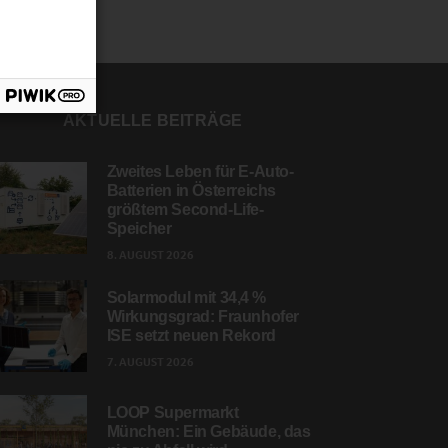
AKTUELLE BEITRÄGE
Zweites Leben für E-Auto-
Batterien in Österreichs
größtem Second-Life-
Speicher
8. AUGUST 2026
Solarmodul mit 34,4 %
Wirkungsgrad: Fraunhofer
ISE setzt neuen Rekord
7. AUGUST 2026
LOOP Supermarkt
München: Ein Gebäude, das