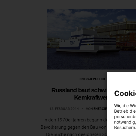
ENERGIEPOLITIK
Russland baut schwimmendes
Cooki
Kernkraftwerk
Wir, die
Wi
12. FEBRUAR 2014
VON
ENERGIELEBEN REDAKTION
Betrieb di
personenbe
In den 1970er Jahren begann der Widerstand 
notwendig,
Bevölkerung gegen den Bau von Atomkraftwer
Besuchern.
Die Suche nach geeigneten Standorten wur