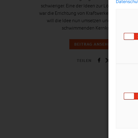
Datenschut
schwieriger. Eine der Ideen zur Lösung des Pro
war die Errichtung von Kraftwerken im Meer. Rus
will die Idee nun umsetzen und baut an ein
schwimmenden Kernkraftwerk.
BEITRAG ANSEHEN
TEILEN