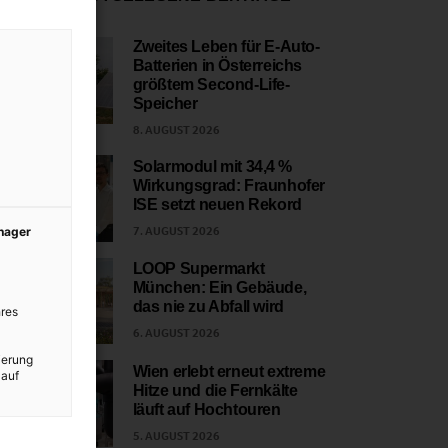
Zweites Leben für E-Auto-
Batterien in Österreichs
1
größtem Second-Life-
Speicher
8. AUGUST 2026
Solarmodul mit 34,4 %
Wirkungsgrad: Fraunhofer
2
ISE setzt neuen Rekord
7. AUGUST 2026
anager
LOOP Supermarkt
München: Ein Gebäude,
3
das nie zu Abfall wird
res
6. AUGUST 2026
ierung
Wien erlebt erneut extreme
 auf
Hitze und die Fernkälte
4
läuft auf Hochtouren
5. AUGUST 2026